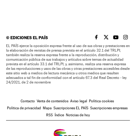
©
EDICIONES EL PAÍS
EL PAÍS BRASIL EN
EL PAÍS BRASI
EL PAÍS B
EL PA
EL PAÍS ejerce la oposición expresa frente al uso de sus obras y prestaciones en
la elaboración de revistas de prensa prevista en el artículo 32.1 del TRLPI;
también realiza la reserva expresa frente a la reproducción, distribución y
comunicación pública de sus trabajos y artículos sobre temas de actualidad
prevista en el artículo 33.1 del TRLPI; y, asimismo, realiza una reserva expresa
de las reproducciones y usos de las obras y otras prestaciones accesibles desde
este sitio web a medios de lectura mecánica u otros medios que resulten
adecuados a tal fin de conformidad con el artículo 67.3 del Real Decreto - ley
24/2021, de 2 de noviembre
Contacto
Venta de contenidos
Aviso legal
Política cookies
Política de privacidad
Mapa
Suscripciones EL PAÍS
Suscripciones empresas
RSS
Índice
Noticias de hoy