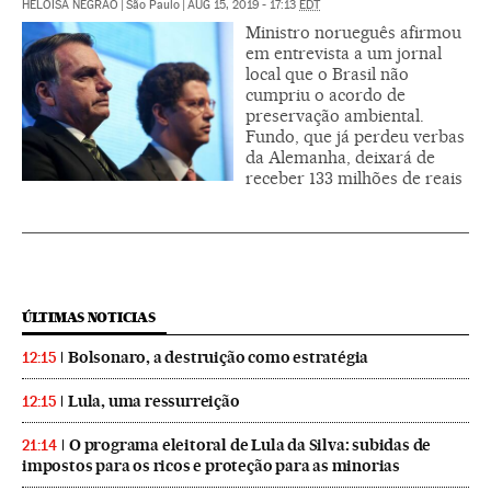
HELOÍSA NEGRÃO
|
São Paulo
|
AUG 15, 2019 - 17:13
EDT
Ministro norueguês afirmou
em entrevista a um jornal
local que o Brasil não
cumpriu o acordo de
preservação ambiental.
Fundo, que já perdeu verbas
da Alemanha, deixará de
receber 133 milhões de reais
ÚLTIMAS NOTICIAS
Bolsonaro, a destruição como estratégia
12:15
Lula, uma ressurreição
12:15
O programa eleitoral de Lula da Silva: subidas de
21:14
impostos para os ricos e proteção para as minorias