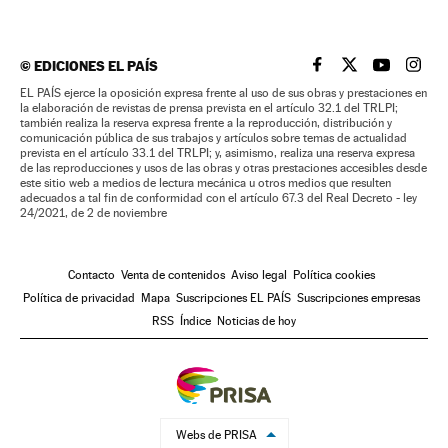
©
EDICIONES EL PAÍS
EL PAÍS BRASIL EN
EL PAÍS BRASI
EL PAÍS B
EL PA
EL PAÍS ejerce la oposición expresa frente al uso de sus obras y prestaciones en
la elaboración de revistas de prensa prevista en el artículo 32.1 del TRLPI;
también realiza la reserva expresa frente a la reproducción, distribución y
comunicación pública de sus trabajos y artículos sobre temas de actualidad
prevista en el artículo 33.1 del TRLPI; y, asimismo, realiza una reserva expresa
de las reproducciones y usos de las obras y otras prestaciones accesibles desde
este sitio web a medios de lectura mecánica u otros medios que resulten
adecuados a tal fin de conformidad con el artículo 67.3 del Real Decreto - ley
24/2021, de 2 de noviembre
Contacto
Venta de contenidos
Aviso legal
Política cookies
Política de privacidad
Mapa
Suscripciones EL PAÍS
Suscripciones empresas
RSS
Índice
Noticias de hoy
Webs de PRISA