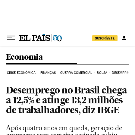
Pular para o conteúdo
SUSCRÍBETE
Economia
CRISE ECONÔMICA
FINANÇAS
GUERRA COMERCIAL
BOLSA
DESEMPREGO
Desemprego no Brasil chega
a 12,5% e atinge 13,2 milhões
de trabalhadores, diz IBGE
Após quatro anos em queda, geração de