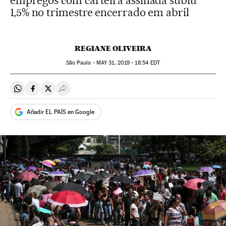
empregos com carteira assinada subiu
1,5% no trimestre encerrado em abril
REGIANE OLIVEIRA
São Paulo -
MAY
31, 2019 - 18:54
EDT
Compartir en Whatsapp
Compartir en Facebook
Compartir en Twitter
Desplegar Redes Sociales
Añadir EL PAÍS en Google