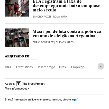
EUA registram a taxa de
desemprego mais baixa em quase
meio século
SANDRO POZZI
| NOVA YORK
Macri perde luta contra a pobreza
em ano de eleição na Argentina
ENRIC GONZÁLEZ
| BUENOS AIRES
ARQUIVADO EM
IBGE
Estatísticas
Desemprego
Brasil
Emprego
América do Sul
América Latina
América
Administração Estado
Economia
Trabalho
Adere a
Mais informações
Administração pública
aquí
Si está interesado en licenciar este contenido, pinche