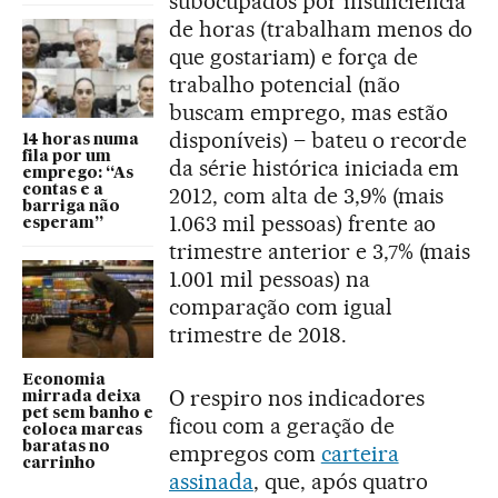
subocupados por insuficiência
de horas (trabalham menos do
que gostariam) e força de
trabalho potencial (não
buscam emprego, mas estão
disponíveis) – bateu o recorde
14 horas numa
fila por um
da série histórica iniciada em
emprego: “As
contas e a
2012, com alta de 3,9% (mais
barriga não
1.063 mil pessoas) frente ao
esperam”
trimestre anterior e 3,7% (mais
1.001 mil pessoas) na
comparação com igual
trimestre de 2018.
Economia
O respiro nos indicadores
mirrada deixa
pet sem banho e
ficou com a geração de
coloca marcas
baratas no
empregos com
carteira
carrinho
assinada
, que, após quatro