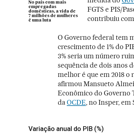
No país com mais
empregadas
FGTS e PIS/Pa
domésticas, a vida de
7 milhões de mulheres
contribuiu com
é uma luta
O Governo federal tem 
crescimento de 1% do PIB
3% seria um número rui
sequência de dois anos d
melhor é que em 2018 o r
afirmou Mansueto Almei
Econômico do Governo Te
da
OCDE
, no Insper, em 