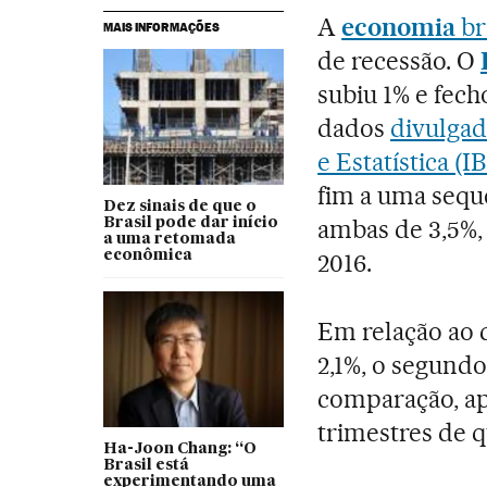
A
economia
br
MAIS INFORMAÇÕES
de recessão. O
subiu 1% e fech
dados
divulgad
e Estatística (I
fim a uma sequ
Dez sinais de que o
ambas de 3,5%,
Brasil pode dar início
a uma retomada
econômica
2016.
Em relação ao q
2,1%, o segundo
comparação, ap
trimestres de 
Ha-Joon Chang: “O
Brasil está
experimentando uma