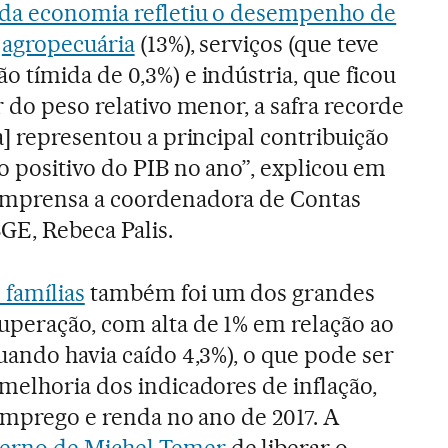
da economia refletiu o desempenho de
:
agropecuária
(13%), serviços (que teve
 tímida de 0,3%) e indústria, que ficou
r do peso relativo menor, a safra recorde
a] representou a principal contribuição
o positivo do PIB no ano”, explicou em
imprensa a coordenadora de Contas
GE, Rebeca Palis.
famílias
também foi um dos grandes
uperação, com alta de 1% em relação ao
uando havia caído 4,3%), o que pode ser
melhoria dos indicadores de inflação,
 emprego e renda no ano de 2017. A
erno de Michel Temer
de liberar o