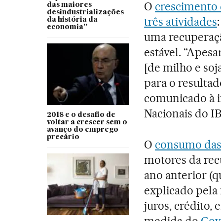
O
crescimento 
das maiores
desindustrializações
três atividades
da história da
economia”
uma recuperação
estável. “Apesa
[de milho e soj
para o resultad
comunicado à 
Nacionais do IB
2018 e o desafio de
voltar a crescer sem o
avanço do emprego
precário
O
consumo das 
motores da rec
ano anterior (q
explicado pela 
juros, crédito,
medida do
Gov