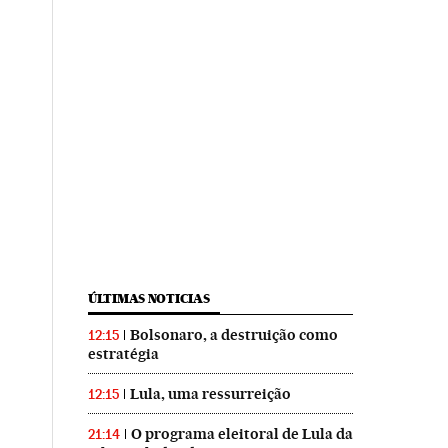
ÚLTIMAS NOTICIAS
Bolsonaro, a destruição como
12:15
estratégia
Lula, uma ressurreição
12:15
O programa eleitoral de Lula da
21:14