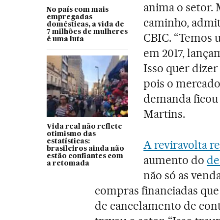
anima o setor.
No país com mais
empregadas
caminho, admit
domésticas, a vida de
7 milhões de mulheres
CBIC. “Temos 
é uma luta
em 2017, lançam
Isso quer dizer
pois o mercado
demanda ficou 
Martins.
Vida real não reflete
otimismo das
estatísticas:
A reviravolta r
brasileiros ainda não
estão confiantes com
aumento do
de
a retomada
não só as vend
compras financiadas que 
de cancelamento de contr