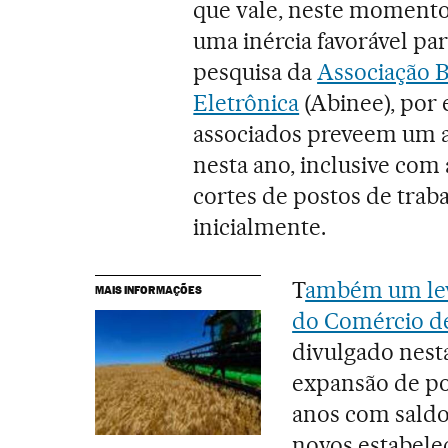
que vale, neste momento,
uma inércia favorável pa
pesquisa da
Associação Br
Eletrônica
(Abinee), por
associados preveem um 
nesta ano, inclusive com
cortes de postos de trab
inicialmente.
T
ambém um lev
MAIS INFORMAÇÕES
do Comércio d
divulgado nest
expansão de po
anos com saldo
novos estabele