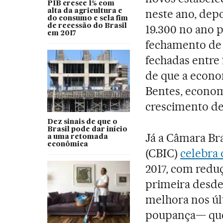
PIB cresce 1% com
neste ano, dep
alta da agricultura e
do consumo e sela fim
de recessão do Brasil
19.300 no ano p
em 2017
fechamento de p
fechadas entre 
de que a econo
Bentes, econom
crescimento de
Dez sinais de que o
Brasil pode dar início
Já a Câmara Bra
a uma retomada
econômica
(CBIC)
celebra 
2017, com reduç
primeira desde
melhora nos úl
poupança— que