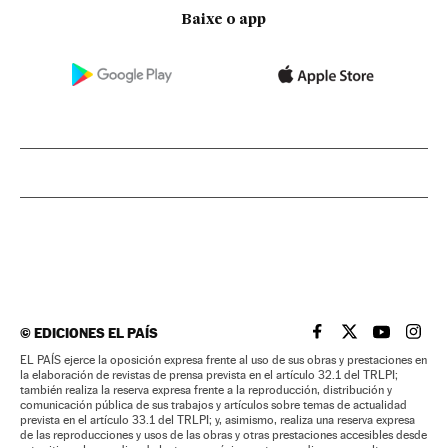
Baixe o app
©
EDICIONES EL PAÍS
EL PAÍS BRASIL EN
EL PAÍS BRASI
EL PAÍS B
EL PA
EL PAÍS ejerce la oposición expresa frente al uso de sus obras y prestaciones en
la elaboración de revistas de prensa prevista en el artículo 32.1 del TRLPI;
también realiza la reserva expresa frente a la reproducción, distribución y
comunicación pública de sus trabajos y artículos sobre temas de actualidad
prevista en el artículo 33.1 del TRLPI; y, asimismo, realiza una reserva expresa
de las reproducciones y usos de las obras y otras prestaciones accesibles desde