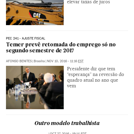
elevar taxas de juros
PEC 241 - AJUSTE FISCAL
Temer prevê retomada do emprego só no
segundo semestre de 2017
AFONSO BENITES
|
Brasília
|
NOV 10, 2016 - 11:16
EST
Presidente diz que tem
“esperança” na reversão do
quadro atual no ano que
vem
Outro modelo trabalhista
|
OCT 27, 2016 - 19:14
EDT