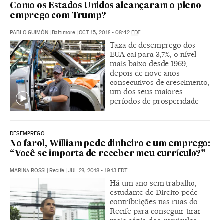
Como os Estados Unidos alcançaram o pleno
emprego com Trump?
PABLO GUIMÓN
|
Baltimore
|
OCT 15, 2018 - 08:42
EDT
Taxa de desemprego dos
EUA cai para 3,7%, o nível
mais baixo desde 1969,
depois de nove anos
consecutivos de crescimento,
um dos seus maiores
períodos de prosperidade
DESEMPREGO
No farol, William pede dinheiro e um emprego:
“Você se importa de receber meu currículo?”
MARINA ROSSI
|
Recife
|
JUL 28, 2018 - 19:13
EDT
Há um ano sem trabalho,
estudante de Direito pede
contribuições nas ruas do
Recife para conseguir tirar