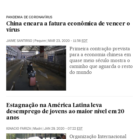
PANDEMIA DE CORONAVÍRUS
China encara a fatura econômica de vencer o
vírus
JAIME SANTIRSO
|
Pequim
|
MAR 23, 2020 - 11:58
EDT
Primeira contração prevista
para a economia chinesa em
quase meio século mostra o
caminho que aguarda o resto
do mundo
Estagnação na América Latina leva
desemprego de jovens ao maior nível em 20
anos
IGNACIO FARIZA
|
Madri
|
JAN 29, 2020 - 07:22
EST
Organização Internacional