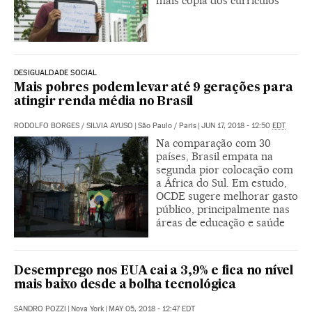
mais cópia dos currículos
DESIGUALDADE SOCIAL
Mais pobres podem levar até 9 gerações para
atingir renda média no Brasil
RODOLFO BORGES
/
SILVIA AYUSO
|
São Paulo / Paris
|
JUN 17, 2018 - 12:50
EDT
Na comparação com 30
países, Brasil empata na
segunda pior colocação com
a África do Sul. Em estudo,
OCDE sugere melhorar gasto
público, principalmente nas
áreas de educação e saúde
Desemprego nos EUA cai a 3,9% e fica no nível
mais baixo desde a bolha tecnológica
SANDRO POZZI
|
Nova York
|
MAY 05, 2018 - 12:47
EDT