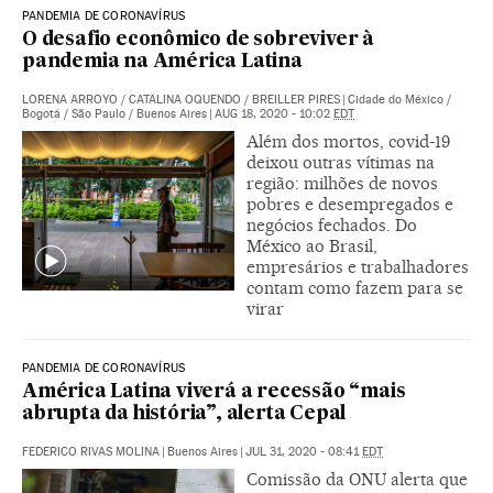
PANDEMIA DE CORONAVÍRUS
O desafio econômico de sobreviver à
pandemia na América Latina
LORENA ARROYO
/
CATALINA OQUENDO
/
BREILLER PIRES
|
Cidade do México /
Bogotá / São Paulo / Buenos Aires
|
AUG 18, 2020 - 10:02
EDT
Além dos mortos, covid-19
deixou outras vítimas na
região: milhões de novos
pobres e desempregados e
negócios fechados. Do
México ao Brasil,
empresários e trabalhadores
contam como fazem para se
virar
PANDEMIA DE CORONAVÍRUS
América Latina viverá a recessão “mais
abrupta da história”, alerta Cepal
FEDERICO RIVAS MOLINA
|
Buenos Aires
|
JUL 31, 2020 - 08:41
EDT
Comissão da ONU alerta que