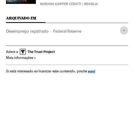
MARIANA KAIPPER CERATTI
| BRASÍLIA
ARQUIVADO EM
Desemprego registrado
Federal Reserve
Taxa desemprego
Desemprego
Organismos econômicos
Estados Unidos
Emprego
Adere a
Mais informações
América do Norte
América
Trabalho
Economia
aquí
Si está interesado en licenciar este contenido, pinche