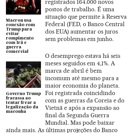
registrados 164.000 novos
postos de trabalho. É uma
situação que permite à Reserva
Macron usa
Federal (FED, o Banco Central
conexão com
Trump para
dos EUA) aumentar os juros
evitar
sem problemas em junho.
rompimento
com Irã e
guerra
comercial
O desemprego estava há seis
meses seguidos em 4,1%. A
marca de abril é bem
incomum até mesmo para a
maior economia do planeta.
Foi registrada coincidindo
Governo Trump
fracassa ao
com as guerras da Coreia e do
tentar frear a
Vietnã e após a expansão ao
legalização da
maconha
final da Segunda Guerra
Mundial. Mas pode baixar
ainda mais. As últimas projeções do Banco