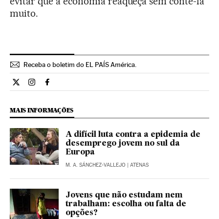
evitar que a economia reaqueça sem contê-la
muito.
Receba o boletim do EL PAÍS América.
Economia El País Brasil en Twitter
Economia El País Brasil en Instagram
Economia El País Brasil en Facebook
MAIS INFORMAÇÕES
A difícil luta contra a epidemia de
desemprego jovem no sul da
Europa
M. A. SÁNCHEZ-VALLEJO
| ATENAS
Jovens que não estudam nem
trabalham: escolha ou falta de
opções?