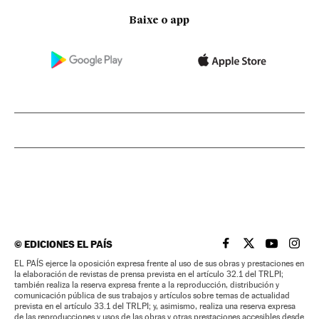
Baixe o app
©
EDICIONES EL PAÍS
EL PAÍS BRASIL EN
EL PAÍS BRASI
EL PAÍS B
EL PA
EL PAÍS ejerce la oposición expresa frente al uso de sus obras y prestaciones en
la elaboración de revistas de prensa prevista en el artículo 32.1 del TRLPI;
también realiza la reserva expresa frente a la reproducción, distribución y
comunicación pública de sus trabajos y artículos sobre temas de actualidad
prevista en el artículo 33.1 del TRLPI; y, asimismo, realiza una reserva expresa
de las reproducciones y usos de las obras y otras prestaciones accesibles desde