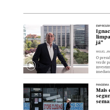
EMPRESÁRI
Ignac
limpa
já”
MIGUEL JI
O presi
verde pa
investi
imediat
PANDEMIA
Mais 
segu
seman