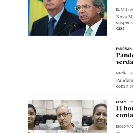
EL PAÍS
/
A
Nova MP
suspens
dias
PANDEMIA
Pande
verda
MARÍA FER
Pandemi
com a s
DESEMPRE
14 ho
conta
DIOGO MAG