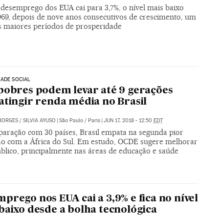
 desemprego dos EUA cai para 3,7%, o nível mais baixo
969, depois de nove anos consecutivos de crescimento, um
s maiores períodos de prosperidade
ADE SOCIAL
pobres podem levar até 9 gerações
atingir renda média no Brasil
BORGES
/
SILVIA AYUSO
|
São Paulo / Paris
|
JUN 17, 2018 - 12:50
EDT
aração com 30 países, Brasil empata na segunda pior
ão com a África do Sul. Em estudo, OCDE sugere melhorar
úblico, principalmente nas áreas de educação e saúde
prego nos EUA cai a 3,9% e fica no nível
baixo desde a bolha tecnológica