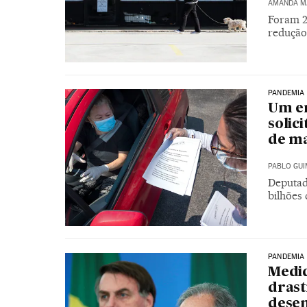
AMANDA M
Foram 2
redução
PANDEMIA
Um em
solic
de m
PABLO GU
Deputad
bilhões
PANDEMIA
Medid
drast
dese