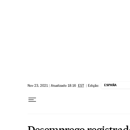
Pular para o conteúdo
ESPAÑA
Nov 23, 2021
|
Atualizado 18:16
EST
|
Edição:
Desemprego registrad