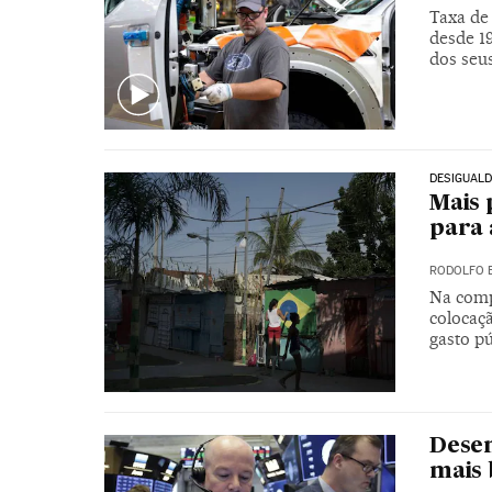
Taxa de
desde 1
dos seu
DESIGUALD
Mais 
para 
RODOLFO 
Na comp
colocaç
gasto p
Desem
mais 