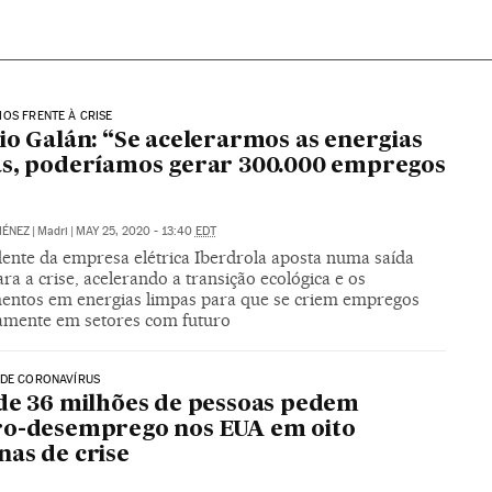
OS FRENTE À CRISE
io Galán: “Se acelerarmos as energias
s, poderíamos gerar 300.000 empregos
MÉNEZ
|
Madri
|
MAY 25, 2020 - 13:40
EDT
dente da empresa elétrica Iberdrola aposta numa saída
ra a crise, acelerando a transição ecológica e os
mentos em energias limpas para que se criem empregos
amente em setores com futuro
 DE CORONAVÍRUS
de 36 milhões de pessoas pedem
ro-desemprego nos EUA em oito
as de crise