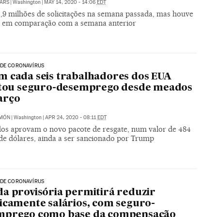
ARS
|
Washington
|
MAY 14, 2020 - 14:06
EDT
,9 milhões de solicitações na semana passada, mas houve
 em comparação com a semana anterior
 DE CORONAVÍRUS
 cada seis trabalhadores dos EUA
itou seguro-desemprego desde meados
arço
IMÓN
|
Washington
|
APR 24, 2020 - 08:11
EDT
os aprovam o novo pacote de resgate, num valor de 484
 de dólares, ainda a ser sancionado por Trump
 DE CORONAVÍRUS
a provisória permitirá reduzir
icamente salários, com seguro-
mprego como base da compensação