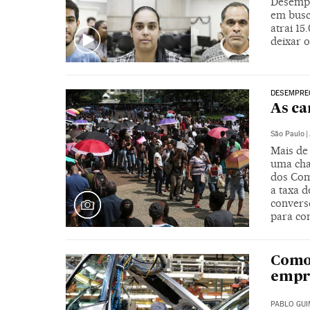
Desempr
em busc
atrai 15
deixar 
DESEMPRE
As ca
São Paulo
|
Mais de
uma cha
dos Com
a taxa 
converso
para co
Como 
empr
PABLO GU