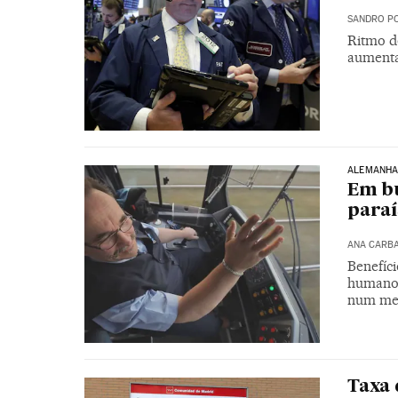
SANDRO PO
Ritmo d
aumenta
ALEMANH
Em bu
para
ANA CARB
Benefíc
humanos
num mer
Taxa 