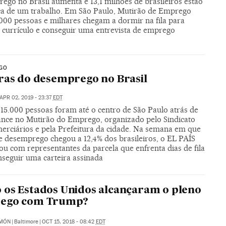
ego no Brasil aumenta e 13,1 milhões de brasileiros estão
a de um trabalho. Em São Paulo, Mutirão de Emprego
.000 pessoas e milhares chegam a dormir na fila para
o currículo e conseguir uma entrevista de emprego
GO
ras do desemprego no Brasil
APR 02, 2019 - 23:37
EDT
 15.000 pessoas foram até o centro de São Paulo atrás de
nce no Mutirão do Emprego, organizado pelo Sindicato
erciários e pela Prefeitura da cidade. Na semana em que
de desemprego chegou a 12,4% dos brasileiros, o EL PAÍS
u com representantes da parcela que enfrenta dias de fila
nseguir uma carteira assinada
os Estados Unidos alcançaram o pleno
ego com Trump?
IMÓN
|
Baltimore
|
OCT 15, 2018 - 08:42
EDT