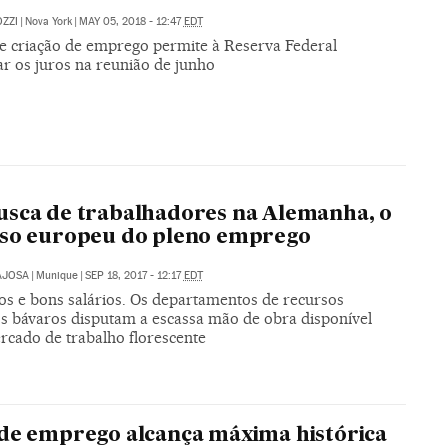
ZZI
|
Nova York
|
MAY 05, 2018 - 12:47
EDT
e criação de emprego permite à Reserva Federal
r os juros na reunião de junho
A
sca de trabalhadores na Alemanha, o
íso europeu do pleno emprego
AJOSA
|
Munique
|
SEP 18, 2017 - 12:17
EDT
ios e bons salários. Os departamentos de recursos
 bávaros disputam a escassa mão de obra disponível
cado de trabalho florescente
de emprego alcança máxima histórica