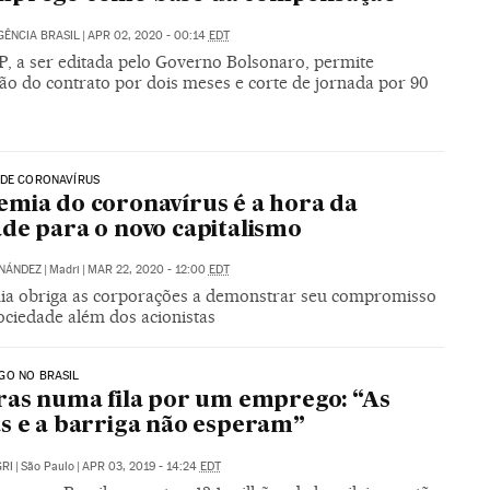
GÊNCIA BRASIL
|
APR 02, 2020 - 00:14
EDT
, a ser editada pelo Governo Bolsonaro, permite
ão do contrato por dois meses e corte de jornada por 90
 DE CORONAVÍRUS
mia do coronavírus é a hora da
de para o novo capitalismo
NÁNDEZ
|
Madri
|
MAR 22, 2020 - 12:00
EDT
a obriga as corporações a demonstrar seu compromisso
ociedade além dos acionistas
GO NO BRASIL
ras numa fila por um emprego: “As
s e a barriga não esperam”
RI
|
São Paulo
|
APR 03, 2019 - 14:24
EDT