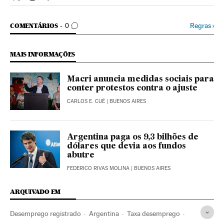
Economia El País Brasil en Twitter
Economia El País Brasil en Instagram
Economia El País Brasil en Facebook
COMENTÁRIOS
Regras
›
COMENTÁRIOS
0
MAIS INFORMAÇÕES
Macri anuncia medidas sociais para
conter protestos contra o ajuste
CARLOS E. CUÉ
| BUENOS AIRES
Argentina paga os 9,3 bilhões de
dólares que devia aos fundos
abutre
FEDERICO RIVAS MOLINA
| BUENOS AIRES
ARQUIVADO EM
Desemprego registrado
Argentina
Taxa desemprego