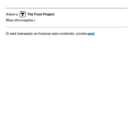
Salário
Desemprego
Emprego
América do Sul
América Latina
Condições trabalho
América
Adere a
Mais informações
Economia
Administração pública
Trabalho
Sociedade
aquí
Si está interesado en licenciar este contenido, pinche