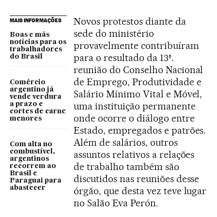
Novos protestos diante da
MAIS INFORMAÇÕES
sede do ministério
Boas e más
notícias para os
provavelmente contribuíram
trabalhadores
para o resultado da 13ª.
do Brasil
reunião do Conselho Nacional
de Emprego, Produtividade e
Comércio
argentino já
Salário Mínimo Vital e Móvel,
vende verdura
uma instituição permanente
a prazo e
cortes de carne
onde ocorre o diálogo entre
menores
Estado, empregados e patrões.
Além de salários, outros
Com alta no
combustível,
assuntos relativos a relações
argentinos
de trabalho também são
recorrem ao
Brasil e
discutidos nas reuniões desse
Paraguai para
abastecer
órgão, que desta vez teve lugar
no Salão Eva Perón.