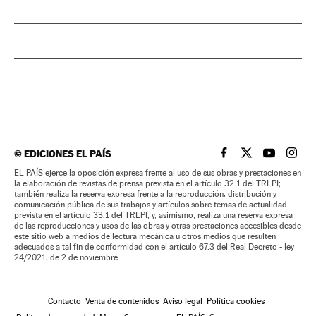
©
EDICIONES EL PAÍS
EL PAÍS BRASIL EN
EL PAÍS BRASI
EL PAÍS B
EL PA
EL PAÍS ejerce la oposición expresa frente al uso de sus obras y prestaciones en
la elaboración de revistas de prensa prevista en el artículo 32.1 del TRLPI;
también realiza la reserva expresa frente a la reproducción, distribución y
comunicación pública de sus trabajos y artículos sobre temas de actualidad
prevista en el artículo 33.1 del TRLPI; y, asimismo, realiza una reserva expresa
de las reproducciones y usos de las obras y otras prestaciones accesibles desde
este sitio web a medios de lectura mecánica u otros medios que resulten
adecuados a tal fin de conformidad con el artículo 67.3 del Real Decreto - ley
24/2021, de 2 de noviembre
Contacto
Venta de contenidos
Aviso legal
Política cookies