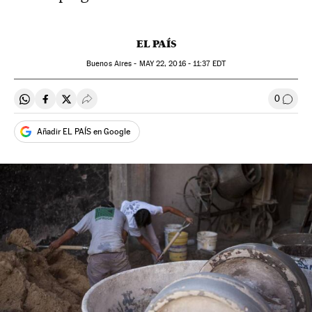
EL PAÍS
Buenos Aires -
MAY
22, 2016 - 11:37
EDT
0
Compartir en Whatsapp
Compartir en Facebook
Compartir en Twitter
Desplegar Redes Sociales
Comen
Añadir EL PAÍS en Google