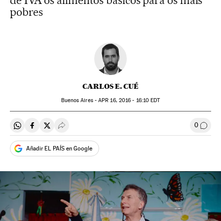
de IVA os alimentos básicos para os mais
pobres
CARLOS E. CUÉ
Buenos Aires -
APR
16, 2016 - 16:10
EDT
0
Compartir en Whatsapp
Compartir en Facebook
Compartir en Twitter
Desplegar Redes Sociales
Comen
Añadir EL PAÍS en Google