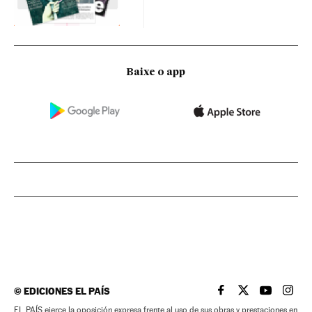
Baixe o app
©
EDICIONES EL PAÍS
EL PAÍS BRASIL EN
EL PAÍS BRASI
EL PAÍS B
EL PA
EL PAÍS ejerce la oposición expresa frente al uso de sus obras y prestaciones en