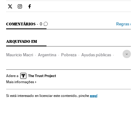
Internacional El País Brasil en Twitter
Internacional El País Brasil en Instagram
Internacional El País Brasil en Facebook
COMENTÁRIOS
Regras
›
COMENTÁRIOS
0
ARQUIVADO EM
Mauricio Macri
Argentina
Pobreza
Ayudas públicas
Despesa pública
Política econômica
América do Sul
América Latina
Finanças públicas
América
Finanças
Adere a
Mais informações
Problemas sociais
Economia
Sociedade
aquí
Si está interesado en licenciar este contenido, pinche