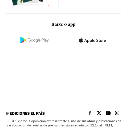
Baixe o app
©
EDICIONES EL PAÍS
EL PAÍS BRASIL EN
EL PAÍS BRASI
EL PAÍS B
EL PA
EL PAÍS ejerce la oposición expresa frente al uso de sus obras y prestaciones en
la elaboración de revistas de prensa prevista en el artículo 32.1 del TRLPI;