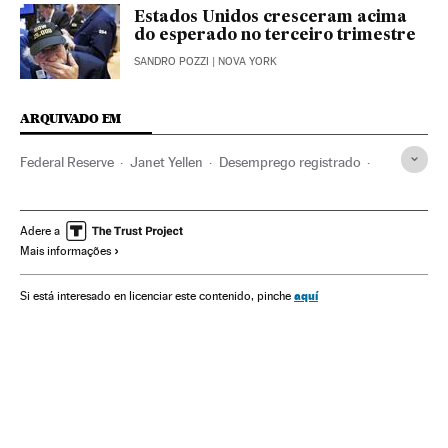
Estados Unidos cresceram acima
do esperado no terceiro trimestre
SANDRO POZZI
| NOVA YORK
ARQUIVADO EM
Federal Reserve
Janet Yellen
Desemprego registrado
Taxa desemprego
Taxas juro
Desemprego
Estados Unidos
América do Norte
Emprego
América
Adere a
Mais informações
Economia
Trabalho
Finanças
aquí
Si está interesado en licenciar este contenido, pinche