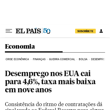
Pular para o conteúdo
SUSCRÍBETE
Economia
CRISE ECONÔMICA
FINANÇAS
GUERRA COMERCIAL
BOLSA
DESEMPREGO
Desemprego nos EUA cai
para 4,6%, taxa mais baixa
em nove anos
Consistência do ritmo de contratações dá