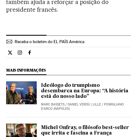
também ajuda a reforçar a posição do
presidente francês.
Receba o boletim do EL PAÍS América
Internacional El País Brasil en Twitter
Internacional El País Brasil en Instagram
Internacional El País Brasil en Facebook
MAIS INFORMAÇÕES
Ideólogo do trumpismo
desembarca na Europa: “A história
está do nosso lado”
MARC BASSETS
/
DANIEL VERDÚ
| LILLE / POMIGLIANO
D'ARCO (NÁPOLES)
Michel Onfray, o filósofo best-seller
que irrita e fascina a França