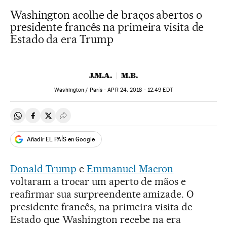
Washington acolhe de braços abertos o
presidente francês na primeira visita de
Estado da era Trump
J.M.A.
M.B.
Washington / París -
APR
24, 2018 - 12:49
EDT
Compartir en Whatsapp
Compartir en Facebook
Compartir en Twitter
Desplegar Redes Sociales
Añadir EL PAÍS en Google
Donald Trump
e
Emmanuel Macron
voltaram a trocar um aperto de mãos e
reafirmar sua surpreendente amizade. O
presidente francês, na primeira visita de
Estado que Washington recebe na era