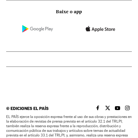
Baixe o app
©
EDICIONES EL PAÍS
EL PAÍS BRASIL EN
EL PAÍS BRASI
EL PAÍS B
EL PA
EL PAÍS ejerce la oposición expresa frente al uso de sus obras y prestaciones en
la elaboración de revistas de prensa prevista en el artículo 32.1 del TRLPI;
también realiza la reserva expresa frente a la reproducción, distribución y
comunicación pública de sus trabajos y artículos sobre temas de actualidad
prevista en el artículo 33.1 del TRLPI; y, asimismo, realiza una reserva expresa