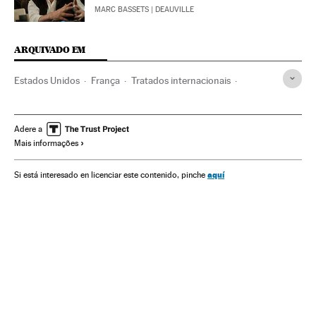
MARC BASSETS
| DEAUVILLE
ARQUIVADO EM
Estados Unidos
França
Tratados internacionais
Energia nuclear
Comércio exterior
América do Norte
Europa Ocidental
Relações internacionais
Armamento
Adere a
Mais informações
Defesa
Emmanuel Macron
América
Europa
Comércio
Relações exteriores
Energia
aquí
Si está interesado en licenciar este contenido, pinche
Acordo nuclear iraniano
Impostos
Donald Trump
Tratado nuclear
Programa nuclear Irã
Segurança nuclear
Tratados desarmamento
Armas nucleares