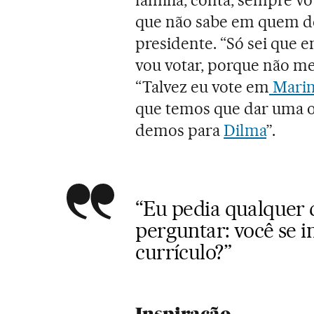
família, conta, sempre 
que não sabe em quem de
presidente. “Só sei que 
vou votar, porque não me 
“Talvez eu vote em
Marina
que temos que dar uma o
demos para
Dilma
”.
“Eu pedia qualquer 
perguntar: você se 
currículo?”
Inspiração