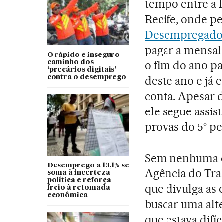
tempo entre a 
Recife, onde pe
Desempregad
pagar a mensali
O rápido e inseguro
o fim do ano pa
caminho dos
‘precários digitais’
contra o desemprego
deste ano e já 
conta. Apesar d
ele segue assis
provas do 5º p
Sem nenhuma o
Desemprego a 13,1% se
Agência do Tra
soma à incerteza
política e reforça
que divulga as 
freio à retomada
econômica
buscar uma alte
que estava difí