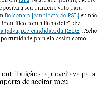
votou em
Lula
. Neste ano, porém, ele diz
positará seu primeiro voto para
em
Bolsonaro [candidato do PSL]
eu não
identifico com a linha dele”, diz.
 [Silva, pré-candidata da REDE]
. Acho
portunidade para ela, assim como
contribuição e aproveitava para
importa de aceitar meu