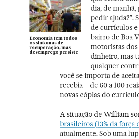
dia, de manhã, p
pedir ajuda?”.
de currículos e
bairro de Boa V
Economia tem todos
os sintomas de
motoristas dos
recuperação, mas
desemprego persiste
dinheiro, mas
qualquer contri
você se importa de aceit
recebia – de 60 a 100 reai
novas cópias do currículo
A situação de William s
brasileiros (13% da força 
atualmente. Sob uma lupa