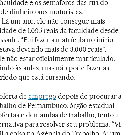
faculdade e os semáforos das rua do
de dinheiro aos motoristas.
o
há um ano, ele não consegue mais
dade de 1.095 reais da faculdade desde
ssado. “Fui fazer a matrícula no início
estava devendo mais de 3.000 reais”,
e não estar oficialmente matriculado,
tindo às aulas, mas não pode fazer as
eríodo que está cursando.
ferta de
emprego
depois de procurar a
balho de Pernambuco, órgão estadual
ofertas e demandas de trabalho, tentou
rnativa para resolver seu problema. “Vi
cil a coisa na Agência do Trabalho. Aí um