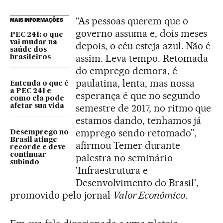
“As pessoas querem que o
MAIS INFORMAÇÕES
governo assuma e, dois meses
PEC 241: o que
vai mudar na
depois, o céu esteja azul. Não é
saúde dos
assim. Leva tempo. Retomada
brasileiros
do emprego demora, é
paulatina, lenta, mas nossa
Entenda o que é
a PEC 241 e
esperança é que no segundo
como ela pode
semestre de 2017, no ritmo que
afetar sua vida
estamos dando, tenhamos já
emprego sendo retomado”,
Desemprego no
Brasil atinge
afirmou Temer durante
recorde e deve
continuar
palestra no seminário
subindo
'Infraestrutura e
Desenvolvimento do Brasil',
promovido pelo jornal
Valor Econômico
.