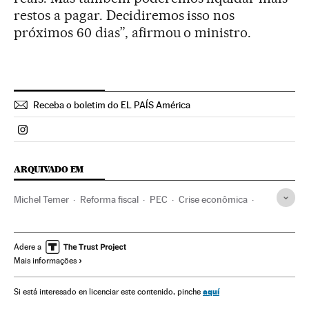
restos a pagar. Decidiremos isso nos
próximos 60 dias”, afirmou o ministro.
Receba o boletim do EL PAÍS América
Politica El País Brasil en Instagram
ARQUIVADO EM
Michel Temer
Reforma fiscal
PEC
Crise econômica
Presidente Brasil
Taxa desemprego
Recessão econômica
Desemprego
Política fiscal
Adere a
Mais informações
Conjuntura econômica
Presidência Brasil
Reformas políticas
Governo Brasil
Brasil
Emprego
aquí
Si está interesado en licenciar este contenido, pinche