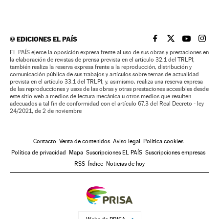
©
EDICIONES EL PAÍS
EL PAÍS BRASIL EN
EL PAÍS BRASI
EL PAÍS B
EL PA
EL PAÍS ejerce la oposición expresa frente al uso de sus obras y prestaciones en
la elaboración de revistas de prensa prevista en el artículo 32.1 del TRLPI;
también realiza la reserva expresa frente a la reproducción, distribución y
comunicación pública de sus trabajos y artículos sobre temas de actualidad
prevista en el artículo 33.1 del TRLPI; y, asimismo, realiza una reserva expresa
de las reproducciones y usos de las obras y otras prestaciones accesibles desde
este sitio web a medios de lectura mecánica u otros medios que resulten
adecuados a tal fin de conformidad con el artículo 67.3 del Real Decreto - ley
24/2021, de 2 de noviembre
Contacto
Venta de contenidos
Aviso legal
Política cookies
Política de privacidad
Mapa
Suscripciones EL PAÍS
Suscripciones empresas
RSS
Índice
Noticias de hoy