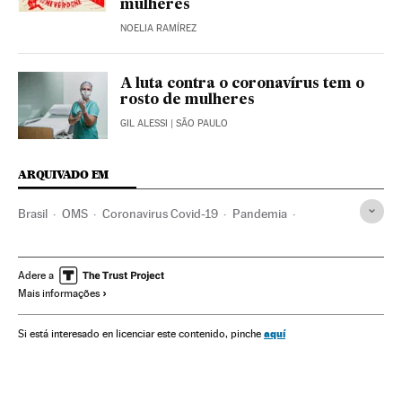
mulheres
NOELIA RAMÍREZ
A luta contra o coronavírus tem o
rosto de mulheres
GIL ALESSI
| SÃO PAULO
ARQUIVADO EM
Brasil
OMS
Coronavirus Covid-19
Pandemia
Coronavirus
Doenças infecciosas
Doenças respiratórias
Ministério Saúde
OIT
Taxa desemprego
Trabalho
Adere a
Mais informações
Desemprego
Economia
Igualdade oportunidades
Emprego feminino
Emprego
aquí
Si está interesado en licenciar este contenido, pinche