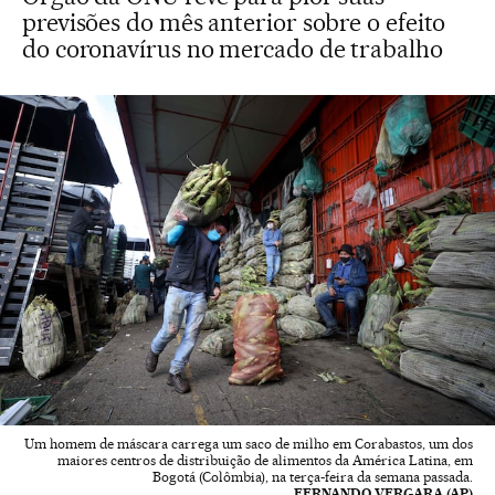
previsões do mês anterior sobre o efeito
do coronavírus no mercado de trabalho
Um homem de máscara carrega um saco de milho em Corabastos, um dos
maiores centros de distribuição de alimentos da América Latina, em
Bogotá (Colômbia), na terça-feira da semana passada.
FERNANDO VERGARA (AP)