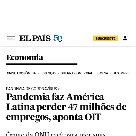
Pular para o conteúdo
SUSCRÍBETE
Economia
CRISE ECONÔMICA
FINANÇAS
GUERRA COMERCIAL
BOLSA
DESEMPREGO
PANDEMIA DE CORONAVÍRUS
Pandemia faz América
Latina perder 47 milhões de
empregos, aponta OIT
Órgão da ONU revê para pior suas