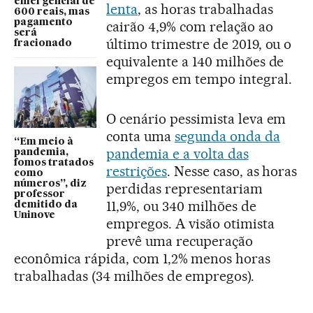
emergencial de
lenta
, as horas trabalhadas
600 reais, mas
pagamento
cairão 4,9% com relação ao
será
último trimestre de 2019, ou o
fracionado
equivalente a 140 milhões de
empregos em tempo integral.
O cenário pessimista leva em
conta uma
segunda onda da
“Em meio à
pandemia e a volta das
pandemia,
fomos tratados
restrições
. Nesse caso, as horas
como
números”, diz
perdidas representariam
professor
11,9%, ou 340 milhões de
demitido da
Uninove
empregos. A visão otimista
prevê uma recuperação
econômica rápida, com 1,2% menos horas
trabalhadas (34 milhões de empregos).