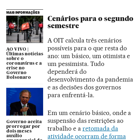
MAIS INFORMAÇÕES
Cenários para o segundo
semestre
A OIT calcula três cenários
possíveis para o que resta do
AO VIVO |
Últimas notícias
ano: um básico, um otimista e
sobre o
um pessimista. Tudo
coronavírus e a
crise no
dependerá do
Governo
Bolsonaro
desenvolvimento da pandemia
e as decisões dos governos
para enfrentá-la.
Em um cenário básico, onde a
suspensão das restrições ao
Governo aceita
prorrogar por
trabalho e a
retomada da
dois meses
atividade ocorram de forma
auxílio