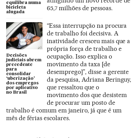
atingindo um novo recorde de
equilibra numa
65,7 milhões de pessoas.
bicicleta
alugada
“Essa interrupção na procura
de trabalho foi decisiva. A
inatividade cresceu mais que a
própria força de trabalho e
ocupação. Isso explica o
Decisões
judiciais abrem
movimento da taxa [de
precedente
para
desemprego]”, disse a gerente
consolidar
da pesquisa, Adriana Beringuy,
‘uberização’
dos empregos
que ressaltou que o
por aplicativo
no Brasil
movimento dos que desistem
de procurar um posto de
trabalho é comum em janeiro, já que é um
mês de férias escolares.