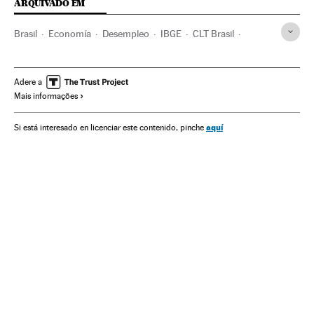
ARQUIVADO EM
Brasil
Economía
Desempleo
IBGE
CLT Brasil
Jair Bolsonaro
Paulo Guedes
Mercado laboral
PIB
América
Adere a
Mais informações
aquí
Si está interesado en licenciar este contenido, pinche