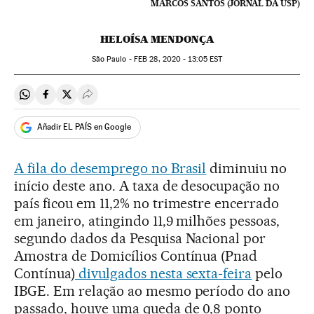
MARCOS SANTOS (JORNAL DA USP)
HELOÍSA MENDONÇA
São Paulo -
FEB
28, 2020 - 13:05
EST
Compartir en Whatsapp
Compartir en Facebook
Compartir en Twitter
Desplegar Redes Sociales
Añadir EL PAÍS en Google
A fila do desemprego no Brasil
diminuiu no
início deste ano. A taxa de desocupação no
país ficou em 11,2% no trimestre encerrado
em janeiro, atingindo 11,9 milhões pessoas,
segundo dados da Pesquisa Nacional por
Amostra de Domicílios Contínua (Pnad
Contínua)
divulgados nesta sexta-feira
pelo
IBGE. Em relação ao mesmo período do ano
passado, houve uma queda de 0,8 ponto