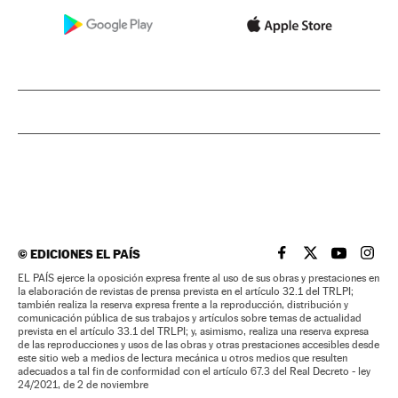
©
EDICIONES EL PAÍS
EL PAÍS BRASIL EN
EL PAÍS BRASI
EL PAÍS B
EL PA
EL PAÍS ejerce la oposición expresa frente al uso de sus obras y prestaciones en
la elaboración de revistas de prensa prevista en el artículo 32.1 del TRLPI;
también realiza la reserva expresa frente a la reproducción, distribución y
comunicación pública de sus trabajos y artículos sobre temas de actualidad
prevista en el artículo 33.1 del TRLPI; y, asimismo, realiza una reserva expresa
de las reproducciones y usos de las obras y otras prestaciones accesibles desde
este sitio web a medios de lectura mecánica u otros medios que resulten
adecuados a tal fin de conformidad con el artículo 67.3 del Real Decreto - ley
24/2021, de 2 de noviembre