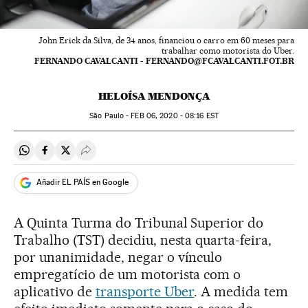
John Erick da Silva, de 34 anos, financiou o carro em 60 meses para
trabalhar como motorista do Uber.
FERNANDO CAVALCANTI - FERNANDO@FCAVALCANTI.FOT.BR
HELOÍSA MENDONÇA
São Paulo -
FEB
06, 2020 - 08:16
EST
Compartir en Whatsapp
Compartir en Facebook
Compartir en Twitter
Desplegar Redes Sociales
Añadir EL PAÍS en Google
A Quinta Turma do Tribunal Superior do
Trabalho (TST) decidiu, nesta quarta-feira,
por unanimidade, negar o vínculo
empregatício de um motorista com o
aplicativo de
transporte Uber
. A medida tem