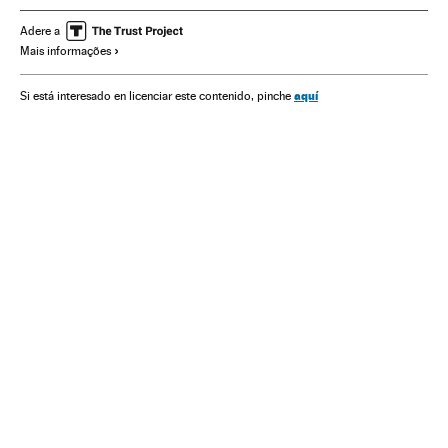
Hábitos consumo
Transporte
Aplicações informáticas
Adere a
Mais informações
aquí
Si está interesado en licenciar este contenido, pinche