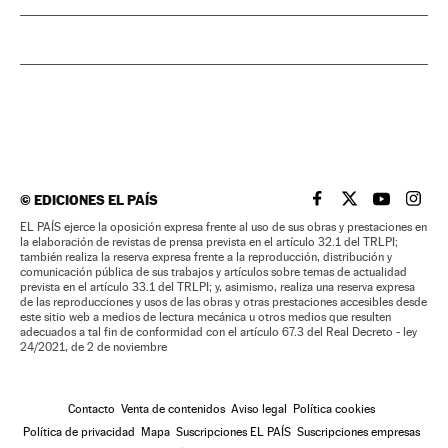
©
EDICIONES EL PAÍS
EL PAÍS BRASIL EN
EL PAÍS BRASI
EL PAÍS B
EL PA
EL PAÍS ejerce la oposición expresa frente al uso de sus obras y prestaciones en
la elaboración de revistas de prensa prevista en el artículo 32.1 del TRLPI;
también realiza la reserva expresa frente a la reproducción, distribución y
comunicación pública de sus trabajos y artículos sobre temas de actualidad
prevista en el artículo 33.1 del TRLPI; y, asimismo, realiza una reserva expresa
de las reproducciones y usos de las obras y otras prestaciones accesibles desde
este sitio web a medios de lectura mecánica u otros medios que resulten
adecuados a tal fin de conformidad con el artículo 67.3 del Real Decreto - ley
24/2021, de 2 de noviembre
Contacto
Venta de contenidos
Aviso legal
Política cookies
Política de privacidad
Mapa
Suscripciones EL PAÍS
Suscripciones empresas