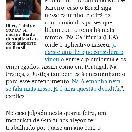
Público do Trabalho no Rio De
Janeiro, caso o Brasil siga
nesse caminho, ele irá na
contramão dos países que
Uber, Cabify e
lidam com o tema há mais
99POP: A
encruzilhada
tempo. “Na Califórnia (EUA),
dos aplicativos
onde o aplicativo nasceu,
já
de transporte
no Brasil
existe uma lei que considera o
vínculo
entre a plataforma e os
empregados. Assim como em Portugal. Na
França, a Justiça também está encaminhando
para esse entendimento.
Na Alemanha nem
se fala mais nisso, já é uma questão decidida
”,
explica.
No caso julgado nesta quarta-feira, um
motorista de Guarulhos alegou ter
trabalhado por quase um ano com o