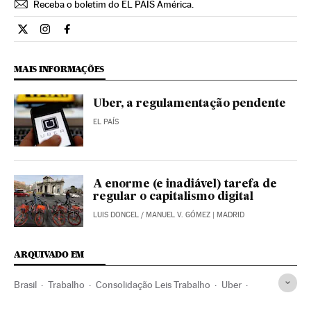
Receba o boletim do EL PAÍS América.
Economia El País Brasil en Twitter
Economia El País Brasil en Instagram
Economia El País Brasil en Facebook
MAIS INFORMAÇÕES
Uber, a regulamentação pendente
EL PAÍS
A enorme (e inadiável) tarefa de
regular o capitalismo digital
LUIS DONCEL
/
MANUEL V. GÓMEZ
| MADRID
ARQUIVADO EM
Brasil
Trabalho
Consolidação Leis Trabalho
Uber
Apps
Consumo colaborativo
Carros