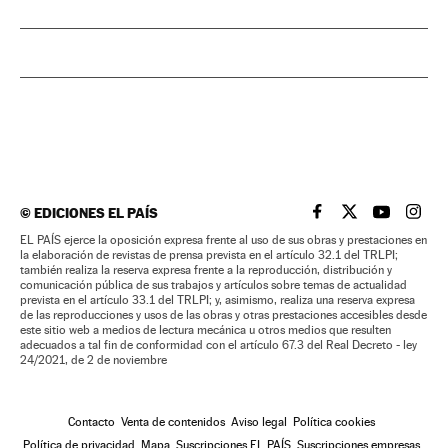
©
EDICIONES EL PAÍS
EL PAÍS BRASIL EN
EL PAÍS BRASI
EL PAÍS B
EL PA
EL PAÍS ejerce la oposición expresa frente al uso de sus obras y prestaciones en
la elaboración de revistas de prensa prevista en el artículo 32.1 del TRLPI;
también realiza la reserva expresa frente a la reproducción, distribución y
comunicación pública de sus trabajos y artículos sobre temas de actualidad
prevista en el artículo 33.1 del TRLPI; y, asimismo, realiza una reserva expresa
de las reproducciones y usos de las obras y otras prestaciones accesibles desde
este sitio web a medios de lectura mecánica u otros medios que resulten
adecuados a tal fin de conformidad con el artículo 67.3 del Real Decreto - ley
24/2021, de 2 de noviembre
Contacto
Venta de contenidos
Aviso legal
Política cookies
Política de privacidad
Mapa
Suscripciones EL PAÍS
Suscripciones empresas