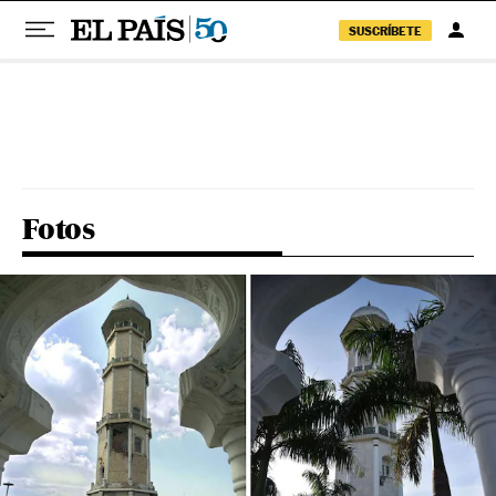
SUSCRÍBETE
Pular para o conteúdo
Fotos