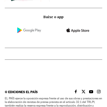
Baixe o app
©
EDICIONES EL PAÍS
EL PAÍS BRASIL EN
EL PAÍS BRASI
EL PAÍS B
EL PA
EL PAÍS ejerce la oposición expresa frente al uso de sus obras y prestaciones en
la elaboración de revistas de prensa prevista en el artículo 32.1 del TRLPI;
también realiza la reserva expresa frente a la reproducción, distribución y