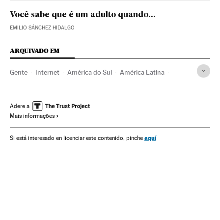
Você sabe que é um adulto quando...
EMILIO SÁNCHEZ HIDALGO
ARQUIVADO EM
Gente
Internet
América do Sul
América Latina
Cultura
América
Telecomunicações
Política
Sociedade
Comunicação
Selfie
Comunicações
Adere a
Mais informações
Adolescência
Crianças
Cibernautas
Juventude
Redes sociais
Infância
América do Norte
Brasil
aquí
Si está interesado en licenciar este contenido, pinche