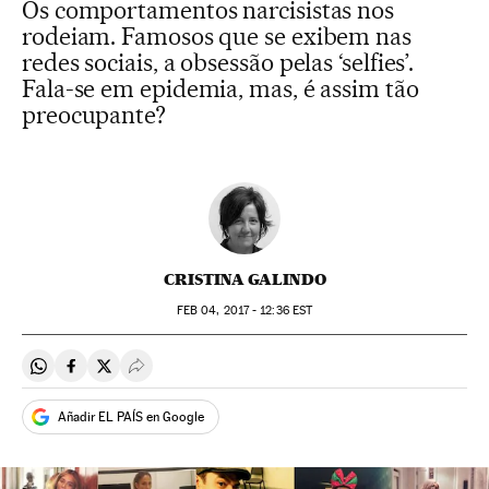
Os comportamentos narcisistas nos
rodeiam. Famosos que se exibem nas
redes sociais, a obsessão pelas ‘selfies’.
Fala-se em epidemia, mas, é assim tão
preocupante?
CRISTINA GALINDO
FEB
04, 2017 - 12:36
EST
Compartir en Whatsapp
Compartir en Facebook
Compartir en Twitter
Desplegar Redes Sociales
Añadir EL PAÍS en Google