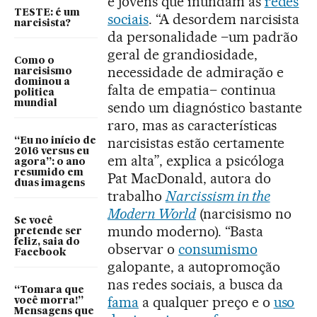
e jovens que inundam as
redes
TESTE: é um
sociais
. “A desordem narcisista
narcisista?
da personalidade –um padrão
geral de grandiosidade,
Como o
necessidade de admiração e
narcisismo
dominou a
falta de empatia– continua
politica
mundial
sendo um diagnóstico bastante
raro, mas as características
narcisistas estão certamente
“Eu no início de
2016 versus eu
em alta”, explica a psicóloga
agora”: o ano
resumido em
Pat MacDonald, autora do
duas imagens
trabalho
Narcissism in the
Modern World
(narcisismo no
Se você
mundo moderno). “Basta
pretende ser
feliz, saia do
observar o
consumismo
Facebook
galopante, a autopromoção
nas redes sociais, a busca da
“Tomara que
fama
a qualquer preço e o
uso
você morra!”
Mensagens que