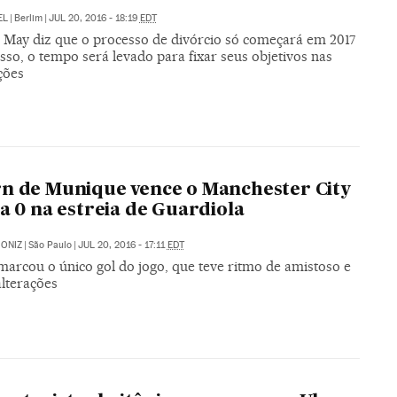
EL
|
Berlim
|
JUL 20, 2016 - 18:19
EDT
 May diz que o processo de divórcio só começará em 2017
sso, o tempo será levado para fixar seus objetivos nas
ções
n de Munique vence o Manchester City
 a 0 na estreia de Guardiola
ONIZ
|
São Paulo
|
JUL 20, 2016 - 17:11
EDT
marcou o único gol do jogo, que teve ritmo de amistoso e
alterações