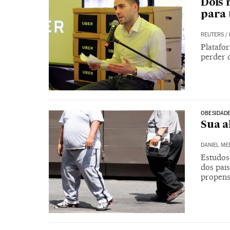
Dois 
para 
REUTERS
/
Platafo
perder 
OBESIDAD
Sua a
DANIEL ME
Estudos
dos pai
propens