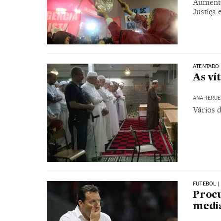
Aumento
Justiça 
ATENTADO 
As ví
ANA TERUE
Vários 
FUTEBOL |
Procu
media