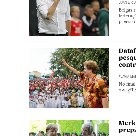
JUAN L. C
Belgas r
federaç
precisa
Dataf
pesqu
contr
FLÁVIA MA
No final
ow.ly/
Merke
prepa