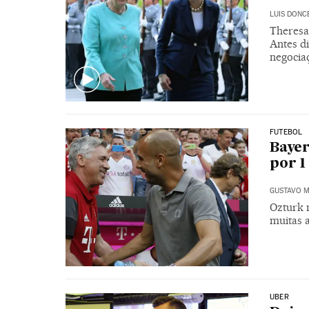
LUIS DONC
Theresa
Antes di
negocia
FUTEBOL
Bayer
por 1
GUSTAVO M
Ozturk 
muitas 
UBER