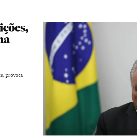
ições,
ha
es, provoca