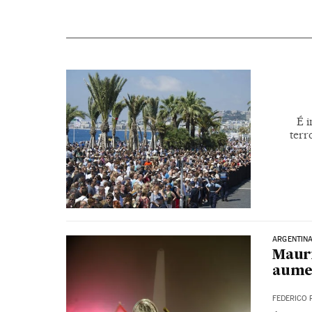
É i
terr
ARGENTIN
Mauri
aume
FEDERICO 