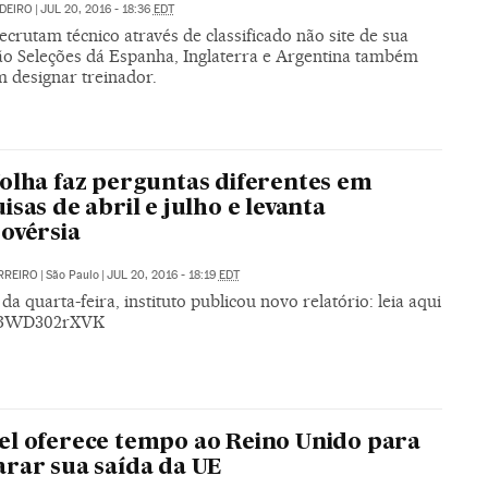
UDEIRO
|
JUL 20, 2016 - 18:36
EDT
ecrutam técnico através de classificado não site de sua
ão Seleções dá Espanha, Inglaterra e Argentina também
m designar treinador.
olha faz perguntas diferentes em
isas de abril e julho e levanta
ovérsia
RREIRO
|
São Paulo
|
JUL 20, 2016 - 18:19
EDT
 da quarta-feira, instituto publicou novo relatório: leia aqui
TBWD302rXVK
l oferece tempo ao Reino Unido para
rar sua saída da UE