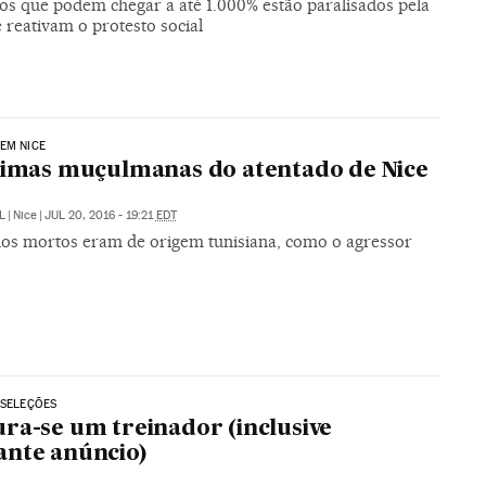
s que podem chegar a até 1.000% estão paralisados pela
e reativam o protesto social
EM NICE
timas muçulmanas do atentado de Nice
L
|
Nice
|
JUL 20, 2016 - 19:21
EDT
dos mortos eram de origem tunisiana, como o agressor
 SELEÇÕES
ra-se um treinador (inclusive
nte anúncio)