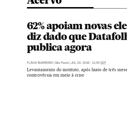
Acervo
62% apoiam novas ele
diz dado que Datafol
publica agora
FLÁVIA MARREIRO
|
São Paulo
|
JUL 20, 2016 - 21:50
EDT
Levantamento do instituto, após hiato de três mes
controvérsia em meio à crise