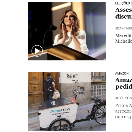
ELEIÇÕES 
Asses
discu
JOAN FAUS
Meredit
Michell
AMAZON
Amazo
pedi
JESÚS SÉR
Prime N
arredore
outros 