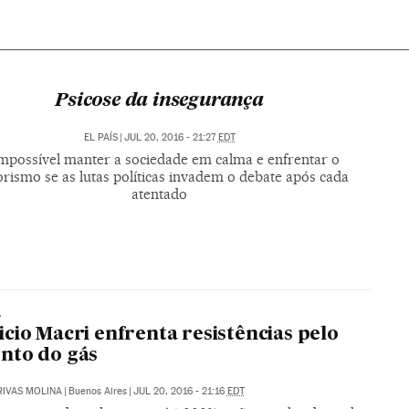
Psicose da insegurança
EL PAÍS
|
JUL 20, 2016 - 21:27
EDT
mpossível manter a sociedade em calma e enfrentar o
orismo se as lutas políticas invadem o debate após cada
atentado
A
cio Macri enfrenta resistências pelo
nto do gás
RIVAS MOLINA
|
Buenos Aires
|
JUL 20, 2016 - 21:16
EDT