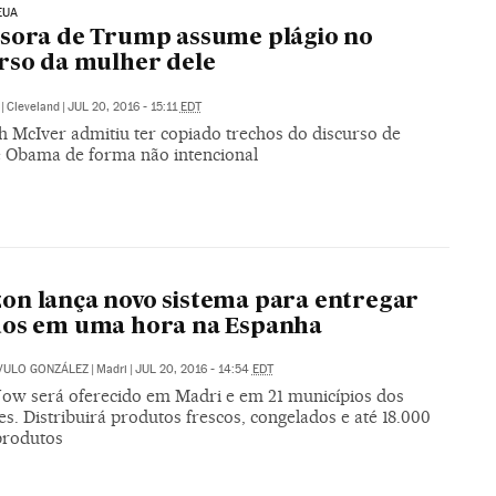
EUA
sora de Trump assume plágio no
rso da mulher dele
|
Cleveland
|
JUL 20, 2016 - 15:11
EDT
h McIver admitiu ter copiado trechos do discurso de
e Obama de forma não intencional
n lança novo sistema para entregar
dos em uma hora na Espanha
VULO GONZÁLEZ
|
Madri
|
JUL 20, 2016 - 14:54
EDT
ow será oferecido em Madri e em 21 municípios dos
s. Distribuirá produtos frescos, congelados e até 18.000
produtos