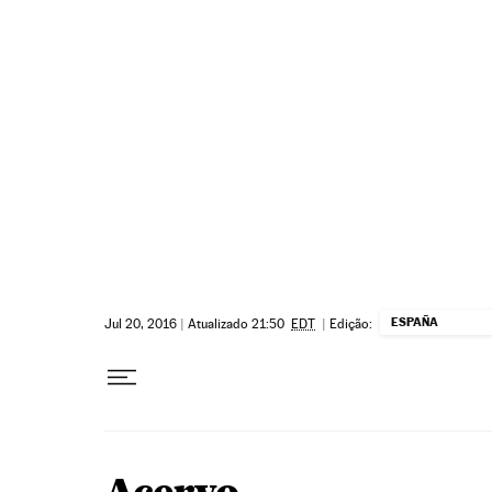
Pular para o conteúdo
ESPAÑA
Jul 20, 2016
|
Atualizado 21:50
EDT
|
Edição: