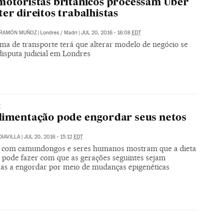
motoristas britânicos processam Uber
ter direitos trabalhistas
RAMÓN MUÑOZ
|
Londres / Madri
|
JUL 20, 2016 - 16:08
EDT
rma de transporte terá que alterar modelo de negócio se
disputa judicial em Londres
E
limentação pode engordar seus netos
DIAVILLA
|
JUL 20, 2016 - 15:12
EDT
 com camundongos e seres humanos mostram que a dieta
s pode fazer com que as gerações seguintes sejam
as a engordar por meio de mudanças epigenéticas