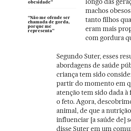
longo das geraç
obesidade”
machos obesos
tanto filhos q
“Não me ofende ser
chamada de gorda,
porque me
eram mais prop
representa”
com gordura 
Segundo Suter, esses res
abordagens de saúde púb
criança tem sido consid
partir do momento em que
atenção tem sido dada à 
o feto. Agora, descobri
animal, de que a nutriçã
influenciar [a saúde de] 
disse Suter em um comuni