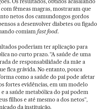
ões. Os resultados, obtidos acasalando
 com fêmeas magras, mostraram que
uanto netos dos camundongos gordos
ensos a desenvolver diabetes ou fígado
quando comiam
fast food
.
ultados poderiam ter aplicação para
lica no curto prazo. “A saúde de uma
erada de responsabilidade da mãe a
 fica grávida. No entanto, pouca
forma como a saúde do pai pode afetar
mos fortes evidências, em um modelo
o e a saúde metabólica do pai podem
seus filhos e até mesmo a dos netos”,
cado da instituição.