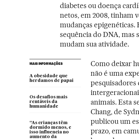
diabetes ou doença card
netos, em 2008, tinham v
mudanças epigenéticas. 
sequência do DNA, mas s
mudam sua atividade.
Como deixar hu
MAIS INFORMAÇÕES
não é uma exper
A obesidade que
herdamos de papai
pesquisadores 
intergeraciona
Os desafios mais
animais. Esta s
rentáveis da
humanidade
Chang, de Sydne
publicou um es
“As crianças têm
dormido menos, e
prazo, em camu
isso influencia no
aumento da