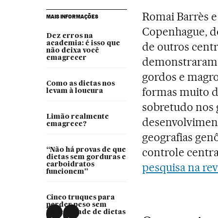
Romai Barrès e
MAIS INFORMAÇÕES
Copenhague, do
Dez erros na
academia: é isso que
de outros cent
não deixa você
emagrecer
demonstraram 
gordos e magr
Como as dietas nos
formas muito di
levam à loucura
sobretudo nos 
Limão realmente
desenvolvimento
emagrece?
geografias gen
controle centra
“Não há provas de que
dietas sem gorduras e
pesquisa na rev
carboidratos
funcionem”
Cinco truques para
perder peso sem
necessidade de dietas