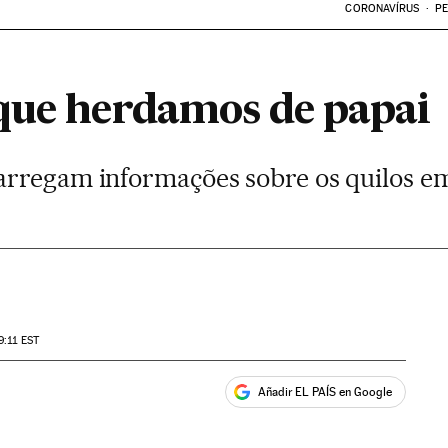
CORONAVÍRUS
PE
que herdamos de papai
arregam informações sobre os quilos e
9:11
EST
Añadir EL PAÍS en Google
ales