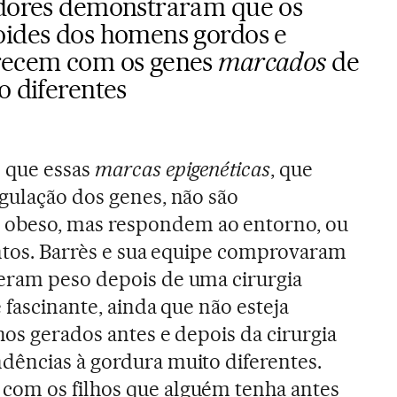
dores demonstraram que os
ides dos homens gordos e
recem com os genes
marcados
de
 diferentes
 que essas
marcas epigenéticas
, que
gulação dos genes, não são
beso, mas respondem ao entorno, ou
entos. Barrès e sua equipe comprovaram
eram peso depois de uma cirurgia
é fascinante, ainda que não esteja
hos gerados antes e depois da cirurgia
dências à gordura muito diferentes.
om os filhos que alguém tenha antes