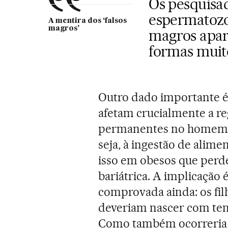
Os pesquisa
espermatozo
A mentira dos ‘falsos
magros’
magros apa
formas muito
Outro dado importante é
afetam crucialmente a re
permanentes no homem o
seja, à ingestão de alim
isso em obesos que perd
bariátrica. A implicação 
comprovada ainda: os fil
deveriam nascer com ten
Como também ocorreria c