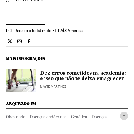
Receba o boletim do EL PAÍS América
Ciencia El País Brasil en Twitter
Ciencia El País Brasil en Instagram
Ciencia El País Brasil en Facebook
MAIS INFORMAÇÕES
Dez erros cometidos na academia:
é isso que não te deixa emagrecer
MAYTE MARTÍNEZ
ARQUIVADO EM
Obesidade
Doenças endócrinas
Genética
Doenças
Biologia
Medicina
Ciências naturais
Ciência
Saúde