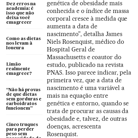
genética de obesidade mais
Dez erros na
academia: é
conhecida e o índice de massa
isso que não
corporal cresce à medida que
deixa você
emagrecer
aumenta a data de
nascimento”, detalha James
Como as dietas
Niels Rosenquist, médico do
nos levam à
Hospital Geral de
loucura
Massachusetts e coautor do
estudo, publicado na revista
Limão
realmente
PNAS. Isso parece indicar, pela
emagrece?
primeira vez, que a data de
nascimento é uma variável a
“Não há provas
mais na equação entre
de que dietas
sem gorduras e
genética e entorno, quando se
carboidratos
funcionem”
trata de procurar as causas da
obesidade e, talvez, de outras
Cinco truques
doenças, acrescenta
para perder
Rosenquist.
peso sem