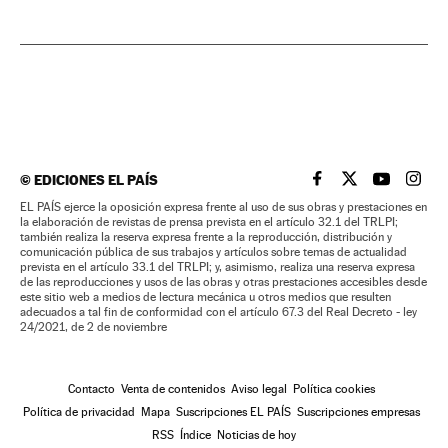
©
EDICIONES EL PAÍS
EL PAÍS BRASIL EN
EL PAÍS BRASI
EL PAÍS B
EL PA
EL PAÍS ejerce la oposición expresa frente al uso de sus obras y prestaciones en
la elaboración de revistas de prensa prevista en el artículo 32.1 del TRLPI;
también realiza la reserva expresa frente a la reproducción, distribución y
comunicación pública de sus trabajos y artículos sobre temas de actualidad
prevista en el artículo 33.1 del TRLPI; y, asimismo, realiza una reserva expresa
de las reproducciones y usos de las obras y otras prestaciones accesibles desde
este sitio web a medios de lectura mecánica u otros medios que resulten
adecuados a tal fin de conformidad con el artículo 67.3 del Real Decreto - ley
24/2021, de 2 de noviembre
Contacto
Venta de contenidos
Aviso legal
Política cookies
Política de privacidad
Mapa
Suscripciones EL PAÍS
Suscripciones empresas
RSS
Índice
Noticias de hoy