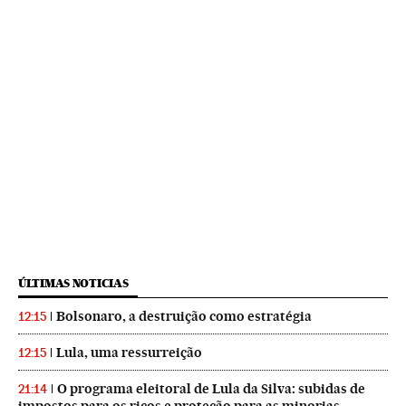
ÚLTIMAS NOTICIAS
Bolsonaro, a destruição como estratégia
12:15
Lula, uma ressurreição
12:15
O programa eleitoral de Lula da Silva: subidas de
21:14
impostos para os ricos e proteção para as minorias