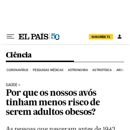
Pular para o conteúdo
SUSCRÍBETE
Ciência
CORONAVÍRUS
PESQUISAS MÉDICAS
ASTRONOMIA
ASTROFÍSICA
ARQUEO
SAÚDE
Por que os nossos avós
tinham menos risco de
serem adultos obesos?
As pessoas que nasceram antes de 1942