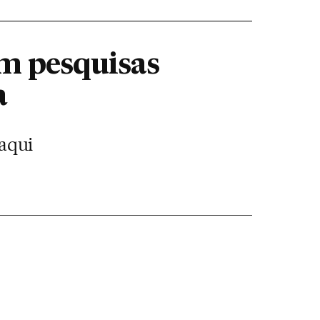
em pesquisas
a
 aqui