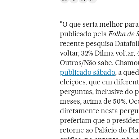
Compartir en Whatsapp
Compartir en Facebook
Compartir en Twitter
Desplegar Redes Soci
"O que seria melhor para
publicado pela
Folha de S
recente pesquisa Datafo
voltar, 32% Dilma voltar,
Outros/Não sabe. Chamo
publicado sábado
, a que
eleições, que em diferen
perguntas, inclusive do p
meses, acima de 50%. Oc
diretamente nesta pergun
preferiam que o presiden
retorne ao Palácio do Pl