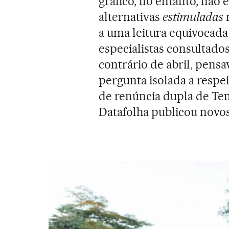
gráfico, no entanto, não 
alternativas
estimuladas
a uma leitura equivocad
especialistas consultado
contrário de abril, pensav
pergunta isolada a respe
de renúncia dupla de Teme
Datafolha publicou novos