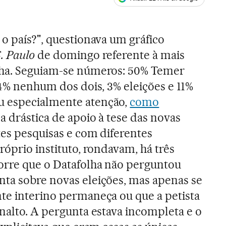
ales
 o país?", questionava um gráfico
. Paulo
de domingo referente à mais
lha. Seguiam-se números: 50% Temer
 4% nenhum dos dois, 3% eleições e 11%
u especialmente atenção,
como
da drástica de apoio à tese das novas
tes pesquisas e com diferentes
róprio instituto, rondavam, há três
orre que o Datafolha não perguntou
ta sobre novas eleições, mas apenas se
te interino permaneça ou que a petista
analto. A pergunta estava incompleta e o