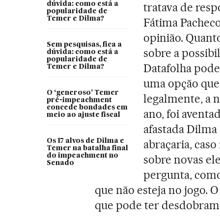
dúvida: como está a
tratava de resp
popularidade de
Temer e Dilma?
Fátima Pacheco
opinião. Quant
Sem pesquisas, fica a
sobre a possibi
dúvida: como está a
popularidade de
Datafolha poder
Temer e Dilma?
uma opção que,
O ‘generoso’ Temer
legalmente, a 
pré-impeachment
concede bondades em
ano, foi avent
meio ao ajuste fiscal
afastada Dilma
Os 17 alvos de Dilma e
abraçaria, caso
Temer na batalha final
do impeachment no
sobre novas ele
Senado
pergunta, como
que não esteja no jogo. O
que pode ter desdobram