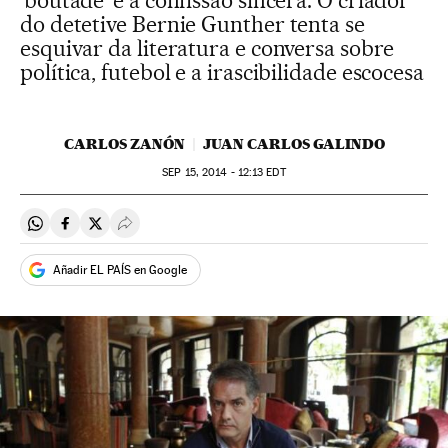
'boutade' e a confissão sincera. O criador
do detetive Bernie Gunther tenta se
esquivar da literatura e conversa sobre
política, futebol e a irascibilidade escocesa
CARLOS ZANÓN
JUAN CARLOS GALINDO
SEP
15, 2014 - 12:13
EDT
Compartir en Whatsapp
Compartir en Facebook
Compartir en Twitter
Desplegar Redes Sociales
Añadir EL PAÍS en Google