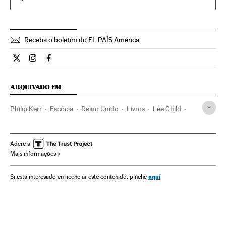
Receba o boletim do EL PAÍS América
Cultura El País Brasil en Twitter
Cultura El País Brasil en Instagram
Cultura El País Brasil en Facebook
ARQUIVADO EM
Philip Kerr
Escócia
Reino Unido
Livros
Lee Child
Novela negra
Escritores
Literatura británica
Literatura europeia
Romance
Narrativa
Literatura
Adere a
Mais informações
Cultura
aquí
Si está interesado en licenciar este contenido, pinche