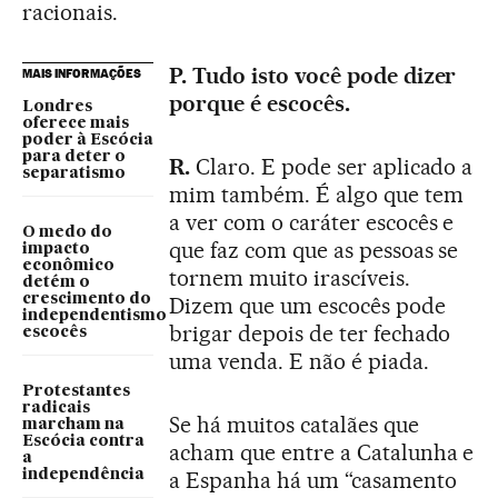
racionais.
P. Tudo isto você pode dizer
MAIS INFORMAÇÕES
porque é escocês.
Londres
oferece mais
poder à Escócia
para deter o
R.
Claro. E pode ser aplicado a
separatismo
mim também. É algo que tem
a ver com o caráter escocês e
O medo do
que faz com que as pessoas se
impacto
econômico
tornem muito irascíveis.
detém o
crescimento do
Dizem que um escocês pode
independentismo
brigar depois de ter fechado
escocês
uma venda. E não é piada.
Protestantes
radicais
Se há muitos catalães que
marcham na
Escócia contra
acham que entre a Catalunha e
a
independência
a Espanha há um “casamento