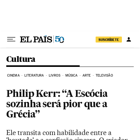
Pular para o conteúdo
SUSCRÍBETE
Cultura
CINEMA
LITERATURA
LIVROS
MÚSICA
ARTE
TELEVISÃO
Philip Kerr: “A Escócia
sozinha será pior que a
Grécia”
Ele transita com habilidade entre a