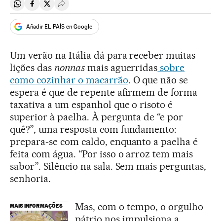
Compartir en Whatsapp
Compartir en Facebook
Compartir en Twitter
Desplegar Redes Sociales
Añadir EL PAÍS en Google
Um verão na Itália dá para receber muitas
lições das
nonnas
mais aguerridas
sobre
como cozinhar o macarrão
. O que não se
espera é que de repente afirmem de forma
taxativa a um espanhol que o risoto é
superior à paelha. À pergunta de “e por
quê?”, uma resposta com fundamento:
prepara-se com caldo, enquanto a paelha é
feita com água. “Por isso o arroz tem mais
sabor”. Silêncio na sala. Sem mais perguntas,
senhoria.
Mas, com o tempo, o orgulho
MAIS INFORMAÇÕES
pátrio nos impulsiona a