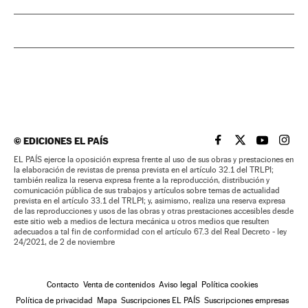
©
EDICIONES EL PAÍS
EL PAÍS BRASIL EN
EL PAÍS BRASI
EL PAÍS B
EL PA
EL PAÍS ejerce la oposición expresa frente al uso de sus obras y prestaciones en
la elaboración de revistas de prensa prevista en el artículo 32.1 del TRLPI;
también realiza la reserva expresa frente a la reproducción, distribución y
comunicación pública de sus trabajos y artículos sobre temas de actualidad
prevista en el artículo 33.1 del TRLPI; y, asimismo, realiza una reserva expresa
de las reproducciones y usos de las obras y otras prestaciones accesibles desde
este sitio web a medios de lectura mecánica u otros medios que resulten
adecuados a tal fin de conformidad con el artículo 67.3 del Real Decreto - ley
24/2021, de 2 de noviembre
Contacto
Venta de contenidos
Aviso legal
Política cookies
Política de privacidad
Mapa
Suscripciones EL PAÍS
Suscripciones empresas