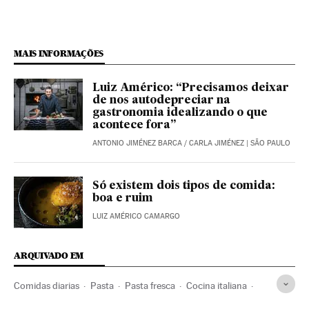
MAIS INFORMAÇÕES
Luiz Américo: “Precisamos deixar
de nos autodepreciar na
gastronomia idealizando o que
acontece fora”
ANTONIO JIMÉNEZ BARCA
/
CARLA JIMÉNEZ
| SÃO PAULO
Só existem dois tipos de comida:
boa e ruim
LUIZ AMÉRICO CAMARGO
ARQUIVADO EM
Comidas diarias
Pasta
Pasta fresca
Cocina italiana
Gastronomía
Italia
Comida rápida
Comida típica