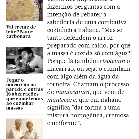
fazermos perguntas com a
intenção de rebater a
sabedoria de uma combativa
Vai creme de
cozinheira italiana. "Mas se
leite? Não é
tanto defendem o arroz
carbonara
preparado com caldo, por que
a massa é cozida só com água?"
Porque lá também
risoteiam
o
macarrão, ou seja, o cozinham
com algo além da água da
Jogar o
torneira. Chamam o processo
macarrão na
parede e outras
de
mantecatura
, que vem de
18 aberrações
mantecare
, que em italiano
que cometemos
ao cozinhar
significa "dar forma a uma
massas
mistura homogênea, cremosa
e uniforme".