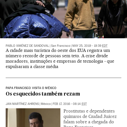
PABLO XIMÉNEZ DE SANDOVAL
|
San Francisco
|
MAY 25, 2019 - 19:39
EDT
A cidade mais turística do oeste dos EUA registra um
número recorde de pessoas sem teto. A crise divide
moradores, instituições e empresas de tecnologia - que
expulsaram a classe média
PAPA FRANCISCO VISITA O MÉXICO
Os esquecidos também rezam
JAN MARTÍNEZ AHRENS
|
México
|
FEB 17, 2016 - 08:14
EST
Prostitutas e dependentes
químicos de Ciudad Juárez
falam sobre a chegada do