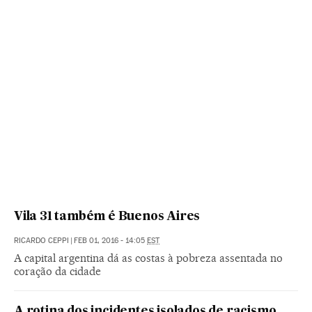
Vila 31 também é Buenos Aires
RICARDO CEPPI
|
FEB 01, 2016 - 14:05
EST
A capital argentina dá as costas à pobreza assentada no
coração da cidade
A rotina dos incidentes isolados de racismo