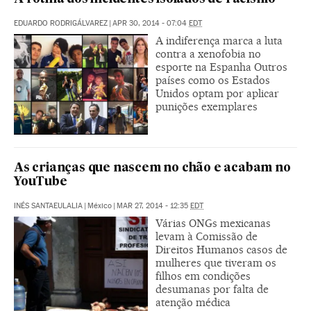
EDUARDO RODRIGÁLVAREZ
|
APR 30, 2014 - 07:04
EDT
A indiferença marca a luta
contra a xenofobia no
esporte na Espanha Outros
países como os Estados
Unidos optam por aplicar
punições exemplares
As crianças que nascem no chão e acabam no
YouTube
INÉS SANTAEULALIA
|
México
|
MAR 27, 2014 - 12:35
EDT
Várias ONGs mexicanas
levam à Comissão de
Direitos Humanos casos de
mulheres que tiveram os
filhos em condições
desumanas por falta de
atenção médica