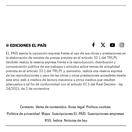
©
EDICIONES EL PAÍS
EL PAÍS BRASIL EN
EL PAÍS BRASI
EL PAÍS B
EL PA
EL PAÍS ejerce la oposición expresa frente al uso de sus obras y prestaciones en
la elaboración de revistas de prensa prevista en el artículo 32.1 del TRLPI;
también realiza la reserva expresa frente a la reproducción, distribución y
comunicación pública de sus trabajos y artículos sobre temas de actualidad
prevista en el artículo 33.1 del TRLPI; y, asimismo, realiza una reserva expresa
de las reproducciones y usos de las obras y otras prestaciones accesibles desde
este sitio web a medios de lectura mecánica u otros medios que resulten
adecuados a tal fin de conformidad con el artículo 67.3 del Real Decreto - ley
24/2021, de 2 de noviembre
Contacto
Venta de contenidos
Aviso legal
Política cookies
Política de privacidad
Mapa
Suscripciones EL PAÍS
Suscripciones empresas
RSS
Índice
Noticias de hoy