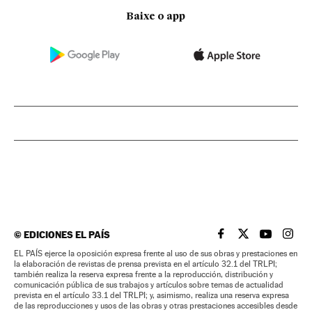
Baixe o app
©
EDICIONES EL PAÍS
EL PAÍS BRASIL EN
EL PAÍS BRASI
EL PAÍS B
EL PA
EL PAÍS ejerce la oposición expresa frente al uso de sus obras y prestaciones en
la elaboración de revistas de prensa prevista en el artículo 32.1 del TRLPI;
también realiza la reserva expresa frente a la reproducción, distribución y
comunicación pública de sus trabajos y artículos sobre temas de actualidad
prevista en el artículo 33.1 del TRLPI; y, asimismo, realiza una reserva expresa
de las reproducciones y usos de las obras y otras prestaciones accesibles desde