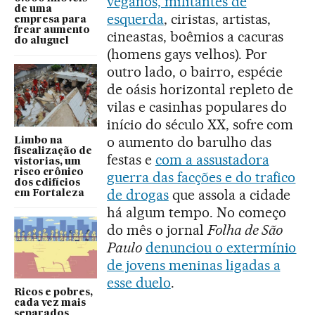
veganos, militantes de
de uma
esquerda
, ciristas, artistas,
empresa para
frear aumento
cineastas, boêmios a cacuras
do aluguel
(homens gays velhos). Por
outro lado, o bairro, espécie
de oásis horizontal repleto de
vilas e casinhas populares do
início do século XX, sofre com
o aumento do barulho das
Limbo na
fiscalização de
festas e
com a assustadora
vistorias, um
risco crônico
guerra das facções e do trafico
dos edifícios
de drogas
que assola a cidade
em Fortaleza
há algum tempo. No começo
do mês o jornal
Folha de São
Paulo
denunciou o extermínio
de jovens meninas ligadas a
esse duelo
.
Ricos e pobres,
cada vez mais
separados