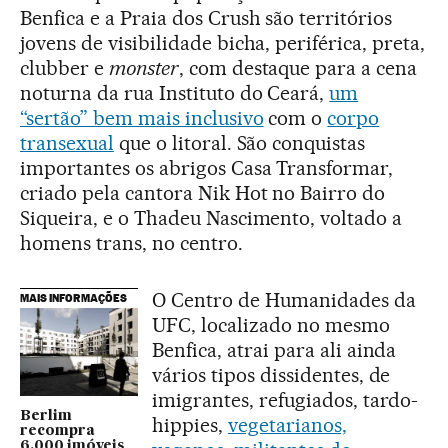
Benfica e a Praia dos Crush são territórios
jovens de visibilidade bicha, periférica, preta,
clubber e
monster
, com destaque para a cena
noturna da rua Instituto do Ceará,
um
“sertão” bem mais inclusivo
com o
corpo
transexual
que o litoral. São conquistas
importantes os abrigos Casa Transformar,
criado pela cantora Nik Hot no Bairro do
Siqueira, e o Thadeu Nascimento, voltado a
homens trans, no centro.
O Centro de Humanidades da
MAIS INFORMAÇÕES
UFC, localizado no mesmo
Benfica, atrai para ali ainda
vários tipos dissidentes, de
imigrantes, refugiados, tardo-
Berlim
hippies,
vegetarianos,
recompra
6.000 imóveis