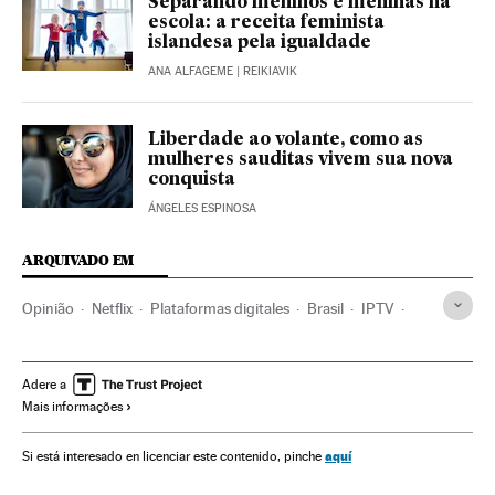
Separando meninos e meninas na
escola: a receita feminista
islandesa pela igualdade
ANA ALFAGEME
| REIKIAVIK
Liberdade ao volante, como as
mulheres sauditas vivem sua nova
conquista
ÁNGELES ESPINOSA
ARQUIVADO EM
Opinião
Netflix
Plataformas digitales
Brasil
IPTV
América do Sul
América Latina
Mulheres
América
Internet
Empresas
Televisão
Meios comunicação
Adere a
Mais informações
Economia
Telecomunicações
Comunicações
Comunicação
Sociedade
aquí
Si está interesado en licenciar este contenido, pinche