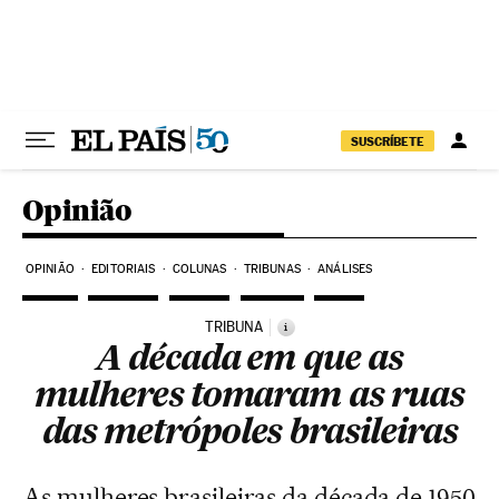
Pular para o conteúdo
SUSCRÍBETE
Opinião
OPINIÃO
EDITORIAIS
COLUNAS
TRIBUNAS
ANÁLISES
TRIBUNA
i
A década em que as
mulheres tomaram as ruas
das metrópoles brasileiras
As mulheres brasileiras da década de 1950