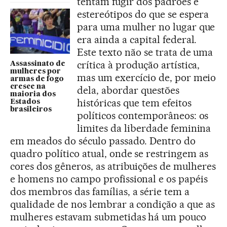
tentam fugir dos padrões e
estereótipos do que se espera
para uma mulher no lugar que
era ainda a capital federal.
Este texto não se trata de uma
crítica à produção artística,
Assassinato de
mulheres por
mas um exercício de, por meio
armas de fogo
cresce na
dela, abordar questões
maioria dos
históricas que tem efeitos
Estados
brasileiros
políticos contemporâneos: os
limites da liberdade feminina
em meados do século passado. Dentro do
quadro político atual, onde se restringem as
cores dos gêneros, as atribuições de mulheres
e homens no campo profissional e os papéis
dos membros das famílias, a série tem a
qualidade de nos lembrar a condição a que as
mulheres estavam submetidas há um pouco