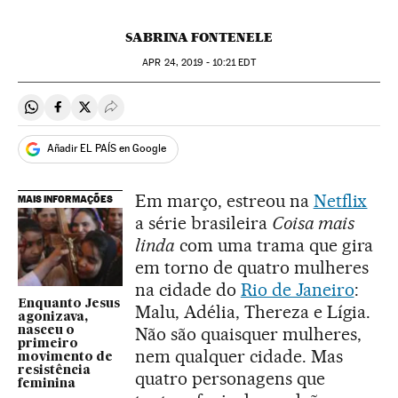
SABRINA FONTENELE
APR
24, 2019 - 10:21
EDT
Compartir en Whatsapp
Compartir en Facebook
Compartir en Twitter
Desplegar Redes Sociales
Añadir EL PAÍS en Google
Em março, estreou na
Netflix
MAIS INFORMAÇÕES
a série brasileira
Coisa mais
linda
com uma trama que gira
em torno de quatro mulheres
na cidade do
Rio de Janeiro
:
Enquanto Jesus
Malu, Adélia, Thereza e Lígia.
agonizava,
Não são quaisquer mulheres,
nasceu o
primeiro
nem qualquer cidade. Mas
movimento de
resistência
quatro personagens que
feminina