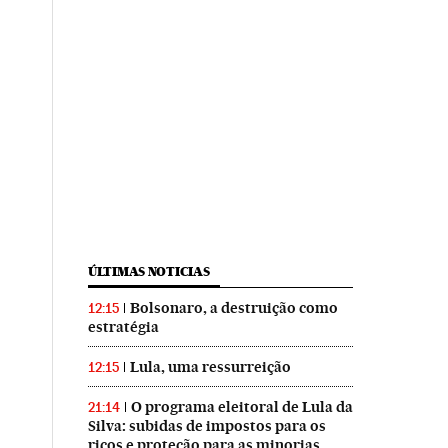
ÚLTIMAS NOTICIAS
Bolsonaro, a destruição como
12:15
estratégia
Lula, uma ressurreição
12:15
O programa eleitoral de Lula da
21:14
Silva: subidas de impostos para os
ricos e proteção para as minorias