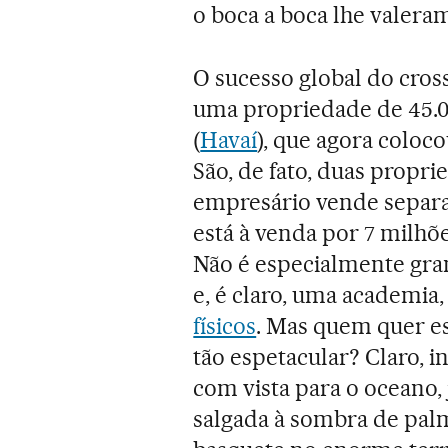
o boca a boca lhe valera
O sucesso global do cros
uma propriedade de 45.0
(
Havaí
), que agora coloc
São, de fato, duas propri
empresário vende separ
está à venda por 7 milhõe
Não é especialmente gran
e, é claro, uma academia
físicos
. Mas quem quer es
tão espetacular? Claro,
com vista para o oceano, j
salgada à sombra de pa