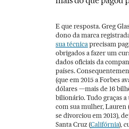
mais do que pagou p
E que resposta. Greg Gla
dono da marca registrad
sua técnica
precisam paga
obrigados a fazer um cu
dados oficiais da companh
países. Consequentemente
(que em 2015 a Forbes av
dólares —mais de 16 bilhõ
bilionário. Tudo graças 
com sua mulher, Lauren 
se divorciou em 2013), d
Santa Cruz (
Califórnia
), 