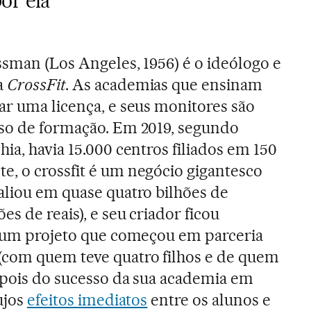
or ela
ssman (Los Angeles, 1956) é o ideólogo e
a
CrossFit
. As academias que ensinam
r uma licença, e seus monitores são
rso de formação. Em 2019, segundo
ia, havia 15.000 centros filiados em 150
, o crossfit é um negócio gigantesco
aliou em quase quatro bilhões de
es de reais), e seu criador ficou
a um projeto que começou em parceria
(com quem teve quatro filhos e de quem
epois do sucesso da sua academia em
cujos
efeitos imediatos
entre os alunos e