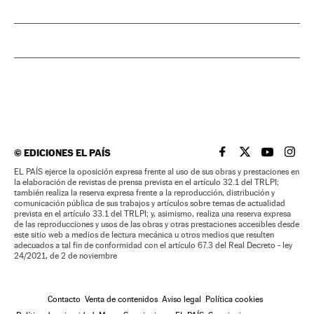
©
EDICIONES EL PAÍS
EL PAÍS BRASIL EN
EL PAÍS BRASI
EL PAÍS B
EL PA
EL PAÍS ejerce la oposición expresa frente al uso de sus obras y prestaciones en
la elaboración de revistas de prensa prevista en el artículo 32.1 del TRLPI;
también realiza la reserva expresa frente a la reproducción, distribución y
comunicación pública de sus trabajos y artículos sobre temas de actualidad
prevista en el artículo 33.1 del TRLPI; y, asimismo, realiza una reserva expresa
de las reproducciones y usos de las obras y otras prestaciones accesibles desde
este sitio web a medios de lectura mecánica u otros medios que resulten
adecuados a tal fin de conformidad con el artículo 67.3 del Real Decreto - ley
24/2021, de 2 de noviembre
Contacto
Venta de contenidos
Aviso legal
Política cookies