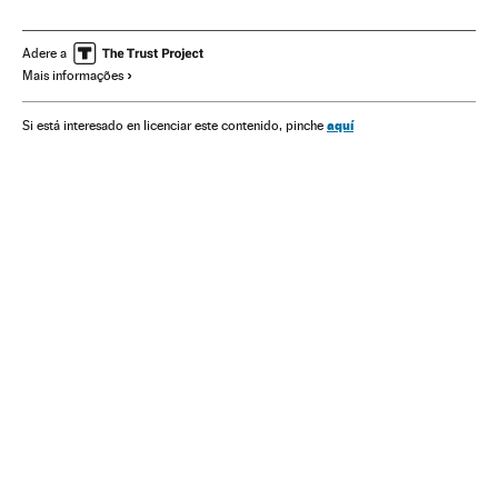
Desabamentos edifícios
Estado Rio de Janeiro
Acidentes
Crime organizado
Brasil
Delinquência
Adere a
Mais informações
América do Sul
América Latina
América
Acontecimentos
Justiça
aquí
Si está interesado en licenciar este contenido, pinche