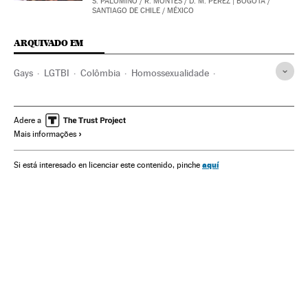
S. PALOMINO
/
R. MONTES
/
D. M. PÉREZ
| BOGOTÁ /
SANTIAGO DE CHILE / MÉXICO
ARQUIVADO EM
Gays
LGTBI
Colômbia
Homossexualidade
Direitos humanos
Grupos sociais
Brasil
América do Sul
América Latina
América
Adere a
Mais informações
Orientação sexual
Sexualidade
Sociedade
aquí
Si está interesado en licenciar este contenido, pinche