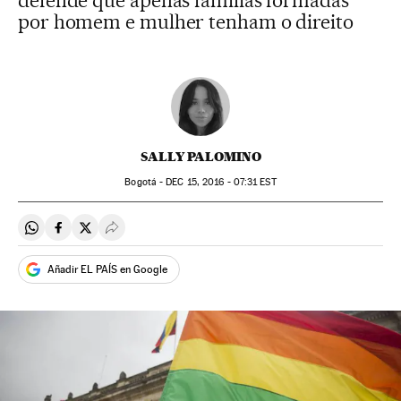
defende que apenas famílias formadas
por homem e mulher tenham o direito
SALLY PALOMINO
Bogotá -
DEC
15, 2016 - 07:31
EST
Compartir en Whatsapp
Compartir en Facebook
Compartir en Twitter
Desplegar Redes Sociales
Añadir EL PAÍS en Google