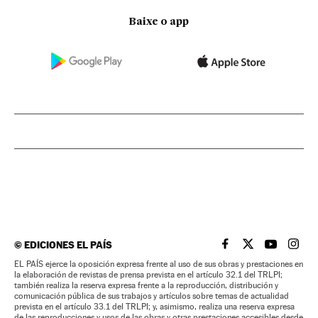
Baixe o app
©
EDICIONES EL PAÍS
EL PAÍS BRASIL EN
EL PAÍS BRASI
EL PAÍS B
EL PA
EL PAÍS ejerce la oposición expresa frente al uso de sus obras y prestaciones en
la elaboración de revistas de prensa prevista en el artículo 32.1 del TRLPI;
también realiza la reserva expresa frente a la reproducción, distribución y
comunicación pública de sus trabajos y artículos sobre temas de actualidad
prevista en el artículo 33.1 del TRLPI; y, asimismo, realiza una reserva expresa
de las reproducciones y usos de las obras y otras prestaciones accesibles desde