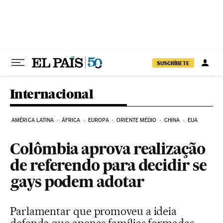
Pular para o conteúdo
SUSCRÍBETE
Internacional
AMÉRICA LATINA
ÁFRICA
EUROPA
ORIENTE MÉDIO
CHINA
EUA
Colômbia aprova realização
de referendo para decidir se
gays podem adotar
Parlamentar que promoveu a ideia