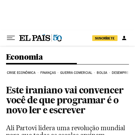
Pular para o conteúdo
SUSCRÍBETE
Economia
CRISE ECONÔMICA
FINANÇAS
GUERRA COMERCIAL
BOLSA
DESEMPREGO
Este iraniano vai convencer
você de que programar é o
novo ler e escrever
Ali Partovi lidera uma revolução mundial