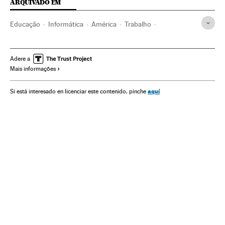
ARQUIVADO EM
Educação
Informática
América
Trabalho
Tecnologia
Indústria
Ciência
Linguagens programação
Universidade
Adere a
Mais informações
Educação superior
Emprego
Brasil
Sistema educativo
Programas informáticos
aquí
Si está interesado en licenciar este contenido, pinche
América do Sul
América Latina
Inovações na Educação