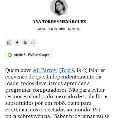
ANA TORRES MENÁRGUEZ
Madri -
DEC
15, 2016 - 14:55
EST
Compartir en Whatsapp
Compartir en Facebook
Compartir en Twitter
Desplegar Redes Sociales
Añadir EL PAÍS en Google
Quem ouve
Ali Partovi
(
Teerã
, 1972) falar se
convence de que, independentemente da
idade, todos deveríamos aprender a
programar computadores. Não para evitar
sermos excluídos do mercado de trabalho e
substituídos por um robô, e sim para
continuarmos conectados ao mundo. Por
pura sobrevivência. "Saber programar vai se