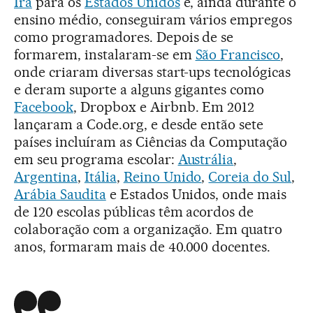
Irã
para os
Estados Unidos
e, ainda durante o
ensino médio, conseguiram vários empregos
como programadores. Depois de se
formarem, instalaram-se em
São Francisco
,
onde criaram diversas start-ups tecnológicas
e deram suporte a alguns gigantes como
Facebook
, Dropbox e Airbnb. Em 2012
lançaram a Code.org, e desde então sete
países incluíram as Ciências da Computação
em seu programa escolar:
Austrália
,
Argentina
,
Itália
,
Reino Unido
,
Coreia do Sul
,
Arábia Saudita
e Estados Unidos, onde mais
de 120 escolas públicas têm acordos de
colaboração com a organização. Em quatro
anos, formaram mais de 40.000 docentes.