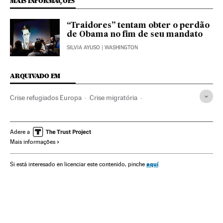
MAIS INFORMAÇÕES
“Traidores” tentam obter o perdão
de Obama no fim de seu mandato
SILVIA AYUSO
| WASHINGTON
ARQUIVADO EM
Crise refugiados Europa
Crise migratória
Crise humanitária
Refugiados
Problemas demográficos
Imigração irregular
Grécia
Política migração
Adere a
Mais informações
Vítimas guerra
Catástrofes
Fronteiras
Balcãs
Migração
Política exterior
Desastres
Europa Sul
aquí
Si está interesado en licenciar este contenido, pinche
Polícia
Acontecimentos
União Europeia
Demografia
Organizações internacionais
Europa
Conflitos
Relações exteriores
Sociedade