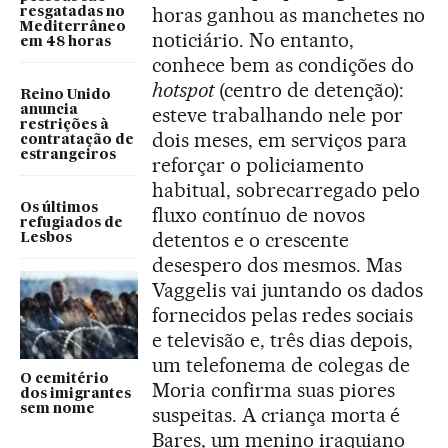
horas ganhou as manchetes no
resgatadas no
Mediterrâneo
noticiário. No entanto,
em 48 horas
conhece bem as condições do
hotspot
(centro de detenção):
Reino Unido
anuncia
esteve trabalhando nele por
restrições à
dois meses, em serviços para
contratação de
estrangeiros
reforçar o policiamento
habitual, sobrecarregado pelo
Os últimos
fluxo contínuo de novos
refugiados de
detentos e o crescente
Lesbos
desespero dos mesmos. Mas
Vaggelis vai juntando os dados
fornecidos pelas redes sociais
e televisão e, três dias depois,
um telefonema de colegas de
O cemitério
Moria confirma suas piores
dos imigrantes
sem nome
suspeitas. A criança morta é
Bares, um menino iraquiano