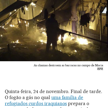
As chamas destroem as barracas no campo de Moria
EFE
Quinta-feira, 24 de novembro. Final de tarde.
O fogão a gás no qual
uma família de
refugiados curdos iraquianos
prepara o