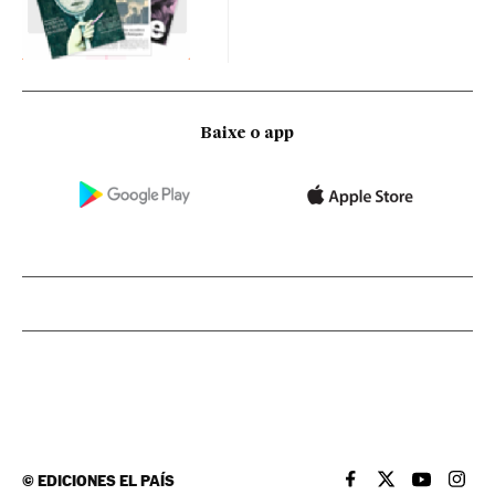
Baixe o app
©
EDICIONES EL PAÍS
EL PAÍS BRASIL EN
EL PAÍS BRASI
EL PAÍS B
EL PA