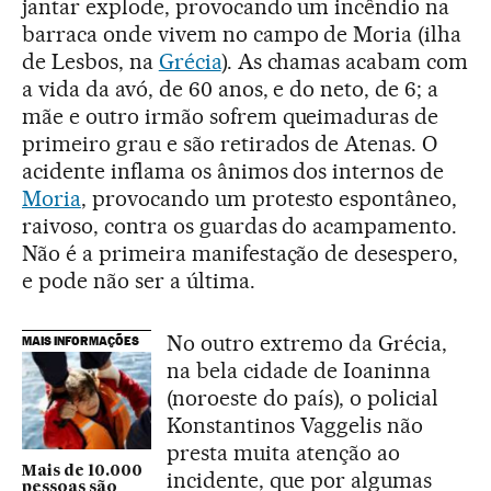
jantar explode, provocando um incêndio na
barraca onde vivem no campo de Moria (ilha
de Lesbos, na
Grécia
). As chamas acabam com
a vida da avó, de 60 anos, e do neto, de 6; a
mãe e outro irmão sofrem queimaduras de
primeiro grau e são retirados de Atenas. O
acidente inflama os ânimos dos internos de
Moria
, provocando um protesto espontâneo,
raivoso, contra os guardas do acampamento.
Não é a primeira manifestação de desespero,
e pode não ser a última.
No outro extremo da Grécia,
MAIS INFORMAÇÕES
na bela cidade de Ioaninna
(noroeste do país), o policial
Konstantinos Vaggelis não
presta muita atenção ao
Mais de 10.000
incidente, que por algumas
pessoas são