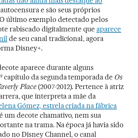
adas dão ainda mais destaque ao
 autocensura e são seus próprios
. O último exemplo detectado pelos
ote rabiscado digitalmente que
aparece
nil
de seu canal tradicional, agora
forma Disney+.
decote aparece durante alguns
º capítulo da segunda temporada de
Os
Waverly Place
(2007-2012). Pertence à atriz
rrera, que interpreta a mãe da
elena Gómez, estrela criada na fábrica
 é um decote chamativo, nem sua
rtante na trama. Na época já havia sido
ado no Disney Channel, o canal