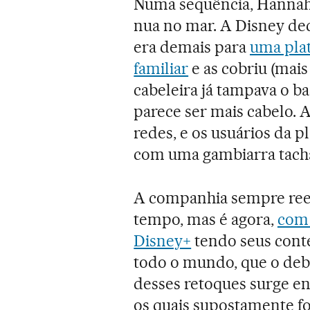
Numa sequência, Hannah
nua no mar. A Disney dec
era demais para
uma plat
familiar
e as cobriu (mais
cabeleira já tampava o ba
parece ser mais cabelo. 
redes, e os usuários da 
com uma gambiarra tachad
A companhia sempre ree
tempo, mas é agora,
com 
Disney+
tendo seus cont
todo o mundo, que o deb
desses retoques surge en
os quais supostamente f