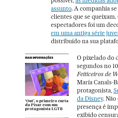
possível,
as medidas adot
assunto
. A companhia se
clientes que se queixam
espectadores foi um dec
em uma antiga série juve
distribuído na sua plata
O pixelado do 
MAIS INFORMAÇÕES
segundos no 10
Feiticeiros de 
María Canals-Ba
protagonista,
S
da Disney
. Não
‘Out’, o primeiro curta
presença é impo
da Pixar com um
protagonista LGTB
exibido censur