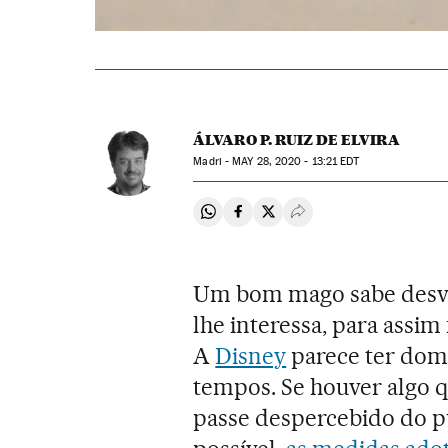
ÁLVARO P. RUIZ DE ELVIRA
Madri -
MAY
28, 2020 - 13:21
EDT
Compartir en Whatsapp
Compartir en Facebook
Compartir en Twitter
Desplegar Redes Soci
Um bom mago sabe desvia
lhe interessa, para assim
A
Disney
parece ter dom
tempos. Se houver algo q
passe despercebido do p