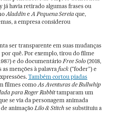
já havia retirado algumas frases ou
omo
Aladdin
e
A Pequena Sereia
que,
nemas, a empresa considerou
enta ser transparente em suas mudanças
 por quê. Por exemplo, tirou do filme
1987) e do documentário
Free Solo
(2018,
s as menções à palavra
fuck
(“foder”) e
expressões.
Também cortou piadas
m filmes como
As Aventuras de Bullwhip
ada para Roger Rabbit
tamparam um
 que se via da personagem animada
me de animação
Lilo & Stitch
se substituiu a