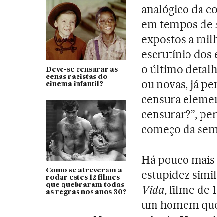
analógico da c
em tempos de
expostos a mil
escrutínio dos
o último detalh
Deve-se censurar as
cenas racistas do
ou novas, já pe
cinema infantil?
censura elemen
censurar?”, pe
começo da sem
Há pouco mais
Como se atreveram a
estupidez simi
rodar estes 12 filmes
que quebraram todas
Vida
, filme de
as regras nos anos 30?
um homem que 