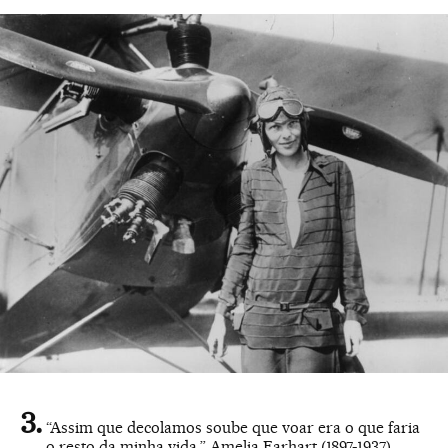
“Assim que decolamos soube que voar era o que faria
o resto da minha vida.” Amelia Earhart (1897-1937)