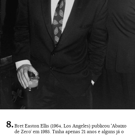
Bret Easton Ellis (1964, Los Angeles) publicou 'Abaixo
de Zero’ em 1985. Tinha apenas 21 anos e alguns já o