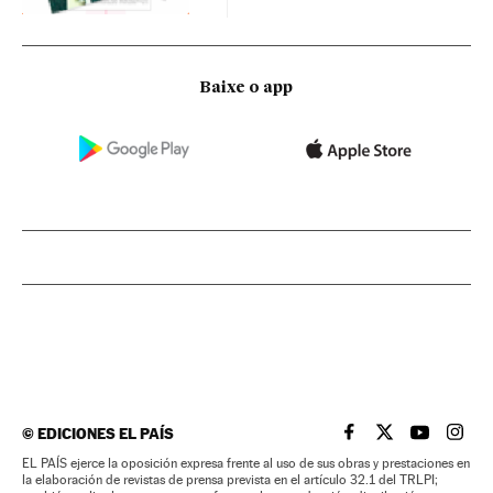
Baixe o app
©
EDICIONES EL PAÍS
EL PAÍS BRASIL EN
EL PAÍS BRASI
EL PAÍS B
EL PA
EL PAÍS ejerce la oposición expresa frente al uso de sus obras y prestaciones en
la elaboración de revistas de prensa prevista en el artículo 32.1 del TRLPI;