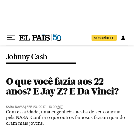
Pular para o conteúdo
SUSCRÍBETE
Johnny Cash
O que você fazia aos 22
anos? E Jay Z? E Da Vinci?
SARA NAVAS
|
FEB 23, 2017 - 13:09
EST
Com essa idade, uma engenheira acaba de ser contrata
pela NASA. Confira o que outros famosos faziam quando
eram mais jovens.