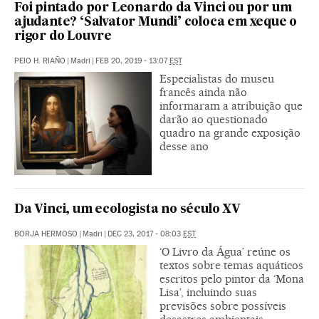
Foi pintado por Leonardo da Vinci ou por um
ajudante? ‘Salvator Mundi’ coloca em xeque o
rigor do Louvre
PEIO H. RIAÑO
|
Madri
|
FEB 20, 2019 - 13:07
EST
Especialistas do museu
francês ainda não
informaram a atribuição que
darão ao questionado
quadro na grande exposição
desse ano
Da Vinci, um ecologista no século XV
BORJA HERMOSO
|
Madri
|
DEC 23, 2017 - 08:03
EST
‘O Livro da Água’ reúne os
textos sobre temas aquáticos
escritos pelo pintor da ‘Mona
Lisa’, incluindo suas
previsões sobre possíveis