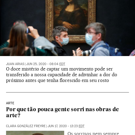
JUAN ARIAS
|
JUN 25, 2020 - 08:04
EDT
O doce mistério de captar um movimento pode ser
transferido a nossa capacidade de adivinhar a dor do
próximo antes que tenha florescido em seu rosto
ARTE
Por que tão pouca gente sorri nas obras de
arte?
CLARA GONZÁLEZ FREYRE
|
JUN 17, 2020 - 13:23
EDT
Os sorrisos nem sempre