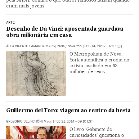
eram mais jovens.
ARTE
Desenho de Da Vinci: aposentada guardava
obra milionária em casa
ÁLEX VICENTE
/
AMANDA MARS
|
Paris / Nova York
|
DEC 14, 2016 - 07:27
EST
O Metropolitan de Nova
York autentifica o croqui do
artista, avaliado em 53
milhões de reais
Guillermo del Toro: viagem ao centro da besta
GREGORIO BELINCHÓN
|
Madri
|
FEB 21, 2014 - 09:10
EST
O livro ‘Gabinete de
curiosidades’ questiona o