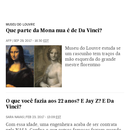
MUSEU DO LOUVRE
Que parte da Mona nua é de Da Vinci?
AFP
|
SEP 29, 2017 - 16:30
EDT
Museu do Louvre estuda se
um rascunho tem traços da
mão esquerda do grande
mestre florentino
O que você fazia aos 22 anos? E Jay Z? E Da
Vinci?
SARA NAVAS
|
FEB 23, 2017 - 13:09
EST
Com essa idade, uma engenheira acaba de ser contrata
pela NASA. Confira o que outros famosos faziam quando