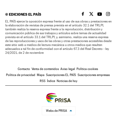
©
EDICIONES EL PAÍS
EL PAÍS BRASIL EN
EL PAÍS BRASI
EL PAÍS B
EL PA
EL PAÍS ejerce la oposición expresa frente al uso de sus obras y prestaciones en
la elaboración de revistas de prensa prevista en el artículo 32.1 del TRLPI;
también realiza la reserva expresa frente a la reproducción, distribución y
comunicación pública de sus trabajos y artículos sobre temas de actualidad
prevista en el artículo 33.1 del TRLPI; y, asimismo, realiza una reserva expresa
de las reproducciones y usos de las obras y otras prestaciones accesibles desde
este sitio web a medios de lectura mecánica u otros medios que resulten
adecuados a tal fin de conformidad con el artículo 67.3 del Real Decreto - ley
24/2021, de 2 de noviembre
Contacto
Venta de contenidos
Aviso legal
Política cookies
Política de privacidad
Mapa
Suscripciones EL PAÍS
Suscripciones empresas
RSS
Índice
Noticias de hoy
Webs de PRISA