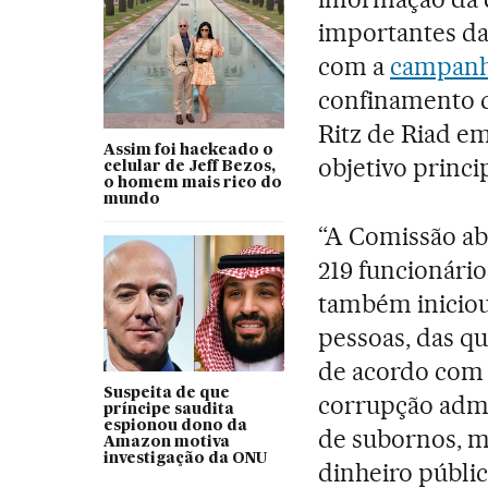
importantes da 
com a
campanh
confinamento d
Ritz de Riad em
Assim foi hackeado o
objetivo princip
celular de Jeff Bezos,
o homem mais rico do
mundo
“A Comissão ab
219 funcionári
também iniciou
pessoas, das qu
de acordo com a
Suspeita de que
corrupção admin
príncipe saudita
espionou dono da
de subornos, m
Amazon motiva
investigação da ONU
dinheiro públi