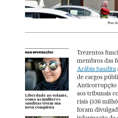
Foto d
Trezentos funci
MAIS INFORMAÇÕES
membros das fo
Arábia Saudita
de cargos públ
Anticorrupção 
aos tribunais 
Liberdade ao volante,
riais (536 milhõ
como as mulheres
sauditas vivem sua
nova conquista
foram divulgad
informação da