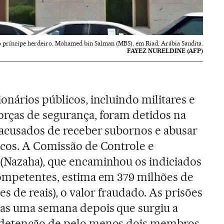
o príncipe herdeiro, Mohamed bin Salman (MBS), em Riad, Arábia Saudita.
FAYEZ NURELDINE (AFP)
onários públicos, incluindo militares e
rças de segurança, foram detidos na
acusados de receber subornos e abusar
icos. A Comissão de Controle e
(Nazaha), que encaminhou os indiciados
competentes, estima em 379 milhões de
es de reais), o valor fraudado. As prisões
as uma semana depois que surgiu a
 detenção de pelo menos dois membros