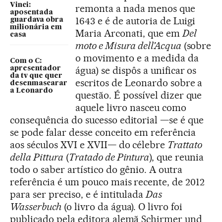
Vinci:
remonta a nada menos que
aposentada
1643 e é de autoria de Luigi
guardava obra
milionária em
Maria Arconati, que em
Del
casa
moto e Misura dell’Acqua
(sobre
o movimento e a medida da
Com o C:
água) se dispôs a unificar os
apresentador
da tv que quer
escritos de Leonardo sobre a
desenmascarar
a Leonardo
questão. É possível dizer que
aquele livro nasceu como
consequência do sucesso editorial —se é que
se pode falar desse conceito em referência
aos séculos XVI e XVII— do célebre
Trattato
della Pittura
(
Tratado de Pintura
), que reunia
todo o saber artístico do gênio. A outra
referência é um pouco mais recente, de 2012
para ser preciso, e é intitulada
Das
Wasserbuch
(o livro da água). O livro foi
publicado pela editora alemã Schirmer und