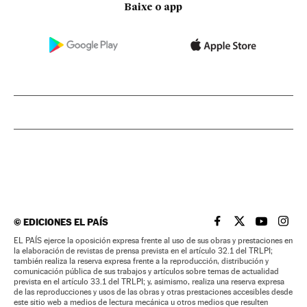
Baixe o app
©
EDICIONES EL PAÍS
EL PAÍS BRASIL EN
EL PAÍS BRASI
EL PAÍS B
EL PA
EL PAÍS ejerce la oposición expresa frente al uso de sus obras y prestaciones en
la elaboración de revistas de prensa prevista en el artículo 32.1 del TRLPI;
también realiza la reserva expresa frente a la reproducción, distribución y
comunicación pública de sus trabajos y artículos sobre temas de actualidad
prevista en el artículo 33.1 del TRLPI; y, asimismo, realiza una reserva expresa
de las reproducciones y usos de las obras y otras prestaciones accesibles desde
este sitio web a medios de lectura mecánica u otros medios que resulten