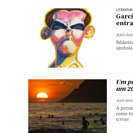
LITERATUR
Garcí
entr
JESÚS RUI
Bibliote
símbolo
Um pa
um 20
JUAN ARIA
A poesi
como to
trevas