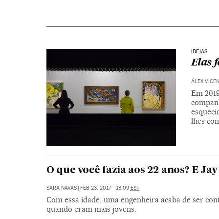
IDEIAS
Elas 
ÁLEX VICE
Em 2019,
companh
esquecid
lhes con
O que você fazia aos 22 anos? E Jay
SARA NAVAS
|
FEB 23, 2017 - 13:09
EST
Com essa idade, uma engenheira acaba de ser cont
quando eram mais jovens.