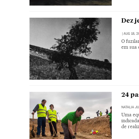
Dez j
|
AUG 18, 2
O fuzil
em sua o
24 pa
NATALIA J
Uma equ
indicada
de real