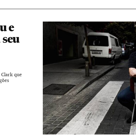
u e
 seu
 Clark que
ações