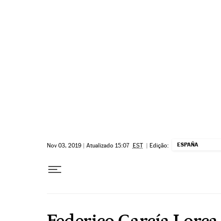
Pular para o conteúdo
ESPAÑA
Nov 03, 2019
|
Atualizado 15:07
EST
|
Edição:
Federico García Lorca