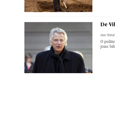
De Vi
ANA TERUE
O políti
joias bi