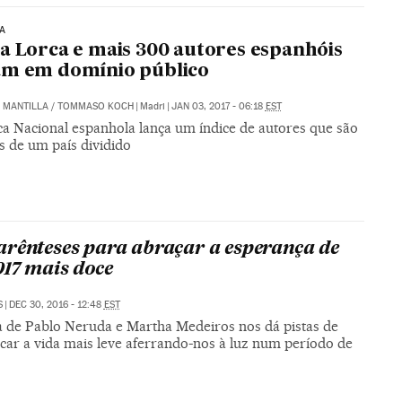
A
a Lorca e mais 300 autores espanhóis
am em domínio público
Z MANTILLA
/
TOMMASO KOCH
|
Madri
|
JAN 03, 2017 - 06:18
EST
ca Nacional espanhola lança um índice de autores que são
s de um país dividido
rênteses para abraçar a esperança de
17 mais doce
S
|
DEC 30, 2016 - 12:48
EST
a de Pablo Neruda e Martha Medeiros nos dá pistas de
car a vida mais leve aferrando-nos à luz num período de