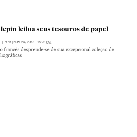
llepin leiloa seus tesouros de papel
L
|
Paris
|
NOV 24, 2013 - 15:26
EST
co francês desprende-se de sua excepcional coleção de
bliográficas