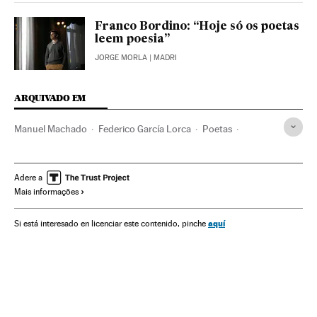
Franco Bordino: “Hoje só os poetas
leem poesia”
JORGE MORLA
| MADRI
ARQUIVADO EM
Manuel Machado
Federico García Lorca
Poetas
Poesia
Movimentos literários
Literatura espanhola
Literatura
Cultura
Adere a
Mais informações
aquí
Si está interesado en licenciar este contenido, pinche