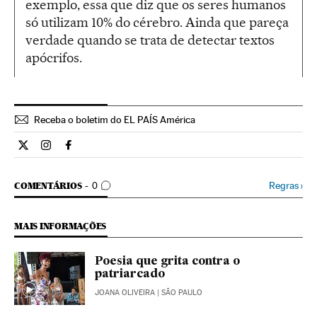
exemplo, essa que diz que os seres humanos
só utilizam 10% do cérebro. Ainda que pareça
verdade quando se trata de detectar textos
apócrifos.
Receba o boletim do EL PAÍS América
Cultura El País Brasil en Twitter
Cultura El País Brasil en Instagram
Cultura El País Brasil en Facebook
COMENTÁRIOS
Regras
›
COMENTÁRIOS
0
MAIS INFORMAÇÕES
Poesia que grita contra o
patriarcado
JOANA OLIVEIRA
| SÃO PAULO