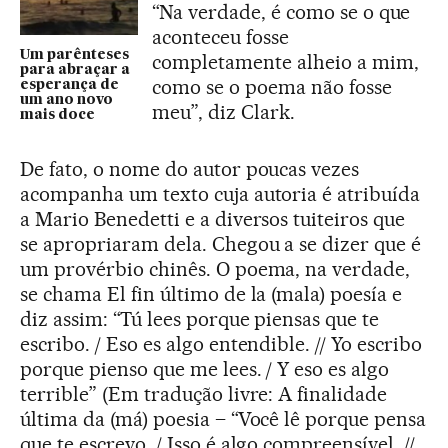
“Na verdade, é como se o que
aconteceu fosse
Um parênteses
completamente alheio a mim,
para abraçar a
como se o poema não fosse
esperança de
um ano novo
meu”, diz Clark.
mais doce
De fato, o nome do autor poucas vezes
acompanha um texto cuja autoria é atribuída
a Mario Benedetti e a diversos tuiteiros que
se apropriaram dela. Chegou a se dizer que é
um provérbio chinês. O poema, na verdade,
se chama El fin último de la (mala) poesía e
diz assim: “Tú lees porque piensas que te
escribo. / Eso es algo entendible. // Yo escribo
porque pienso que me lees. / Y eso es algo
terrible” (Em tradução livre: A finalidade
última da (má) poesia – “Você lê porque pensa
que te escrevo. / Isso é algo compreensível. //