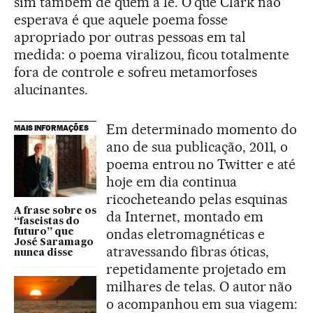
sim também de quem a lê. O que Clark não
esperava é que aquele poema fosse
apropriado por outras pessoas em tal
medida: o poema viralizou, ficou totalmente
fora de controle e sofreu metamorfoses
alucinantes.
Em determinado momento do
MAIS INFORMAÇÕES
ano de sua publicação, 2011, o
poema entrou no Twitter e até
hoje em dia continua
ricocheteando pelas esquinas
A frase sobre os
da Internet, montado em
“fascistas do
ondas eletromagnéticas e
futuro” que
José Saramago
atravessando fibras óticas,
nunca disse
repetidamente projetado em
milhares de telas. O autor não
o acompanhou em sua viagem: