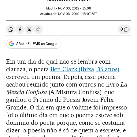
Madri -
NOV
03, 2019 - 15:06
atualizado:
NOV
03, 2019 - 15:07
EST
0
Compartir en Whatsapp
Compartir en Facebook
Compartir en Twitter
Desplegar Redes Sociales
Comen
Añadir EL PAÍS en Google
Em um dia do qual não se lembra com
clareza, o poeta
Ben Clark (Ibiza, 35 anos)
escreveu um poema. Depois, esse poema
acabou reunido junto com outros no livro
La
Mezcla Confusa
(A Mistura Confusa), que
ganhou o Prêmio de Poesia Jovem Félix
Grande. O dia em que o volume foi impresso
foi o último dia em que o poema esteve sob
domínio do poeta porque, como se costuma
dizer, a poesia não é só de quem a escreve, e