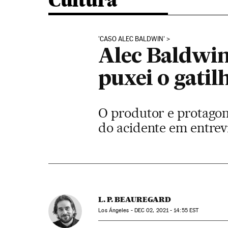
Cultura
'CASO ALEC BALDWIN'
Alec Baldwin,
puxei o gatil
O produtor e protagon
do acidente em entrev
L. P. BEAUREGARD
Los Ángeles -
DEC
02, 2021 - 14:55
EST