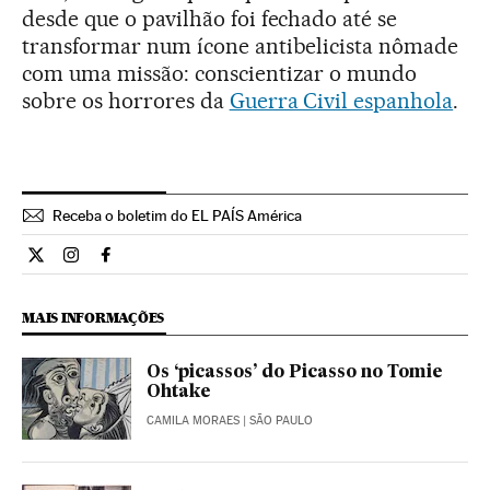
desde que o pavilhão foi fechado até se
transformar num ícone antibelicista nômade
com uma missão: conscientizar o mundo
sobre os horrores da
Guerra Civil espanhola
.
Receba o boletim do EL PAÍS América
Cultura El País Brasil en Twitter
Cultura El País Brasil en Instagram
Cultura El País Brasil en Facebook
MAIS INFORMAÇÕES
Os ‘picassos’ do Picasso no Tomie
Ohtake
CAMILA MORAES
| SÃO PAULO