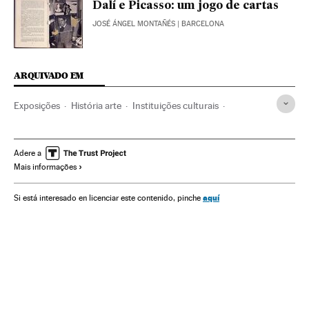
Dalí e Picasso: um jogo de cartas
JOSÉ ÁNGEL MONTAÑÉS
| BARCELONA
ARQUIVADO EM
Exposições
História arte
Instituições culturais
Agenda cultural
Agenda
Cultura
Eventos
Sociedade
El Guernica
Museo Reina Sofía
Adere a
Mais informações
Pablo Picasso
Quadros
Cubismo
Pintura
Arte século XX
Artes plásticas
Museus
aquí
Si está interesado en licenciar este contenido, pinche
Movimentos arte
Arte