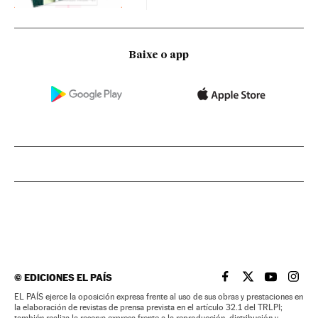
Baixe o app
©
EDICIONES EL PAÍS
EL PAÍS BRASIL EN
EL PAÍS BRASI
EL PAÍS B
EL PA
EL PAÍS ejerce la oposición expresa frente al uso de sus obras y prestaciones en
la elaboración de revistas de prensa prevista en el artículo 32.1 del TRLPI;