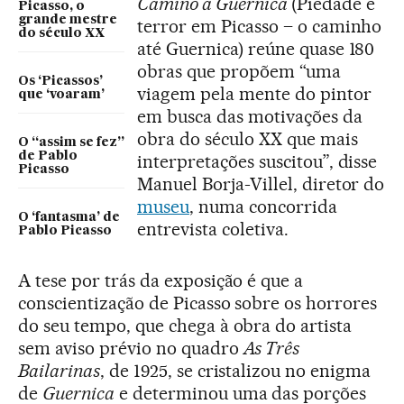
Camino a Guernica
(Piedade e
Picasso, o
grande mestre
terror em Picasso – o caminho
do século XX
até Guernica) reúne quase 180
obras que propõem “uma
Os ‘Picassos’
viagem pela mente do pintor
que ‘voaram’
em busca das motivações da
obra do século XX que mais
O “assim se fez”
de Pablo
interpretações suscitou”, disse
Picasso
Manuel Borja-Villel, diretor do
museu
, numa concorrida
O ‘fantasma’ de
entrevista coletiva.
Pablo Picasso
A tese por trás da exposição é que a
conscientização de Picasso sobre os horrores
do seu tempo, que chega à obra do artista
sem aviso prévio no quadro
As Três
Bailarinas
, de 1925, se cristalizou no enigma
de
Guernica
e determinou uma das porções