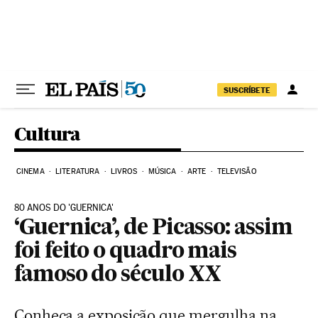
Pular para o conteúdo
SUSCRÍBETE
Cultura
CINEMA
LITERATURA
LIVROS
MÚSICA
ARTE
TELEVISÃO
80 ANOS DO 'GUERNICA'
‘Guernica’, de Picasso: assim
foi feito o quadro mais
famoso do século XX
Conheça a exposição que mergulha na