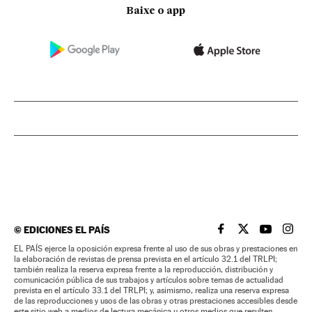
Baixe o app
©
EDICIONES EL PAÍS
EL PAÍS BRASIL EN
EL PAÍS BRASI
EL PAÍS B
EL PA
EL PAÍS ejerce la oposición expresa frente al uso de sus obras y prestaciones en
la elaboración de revistas de prensa prevista en el artículo 32.1 del TRLPI;
también realiza la reserva expresa frente a la reproducción, distribución y
comunicación pública de sus trabajos y artículos sobre temas de actualidad
prevista en el artículo 33.1 del TRLPI; y, asimismo, realiza una reserva expresa
de las reproducciones y usos de las obras y otras prestaciones accesibles desde
este sitio web a medios de lectura mecánica u otros medios que resulten