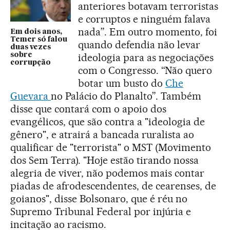
anteriores botavam terroristas
e corruptos e ninguém falava
nada”. Em outro momento, foi
Em dois anos,
Temer só falou
quando defendia não levar
duas vezes
sobre
ideologia para as negociações
corrupção
com o Congresso. “Não quero
botar um busto do
Che
Guevara
no Palácio do Planalto”. Também
disse que contará com o apoio dos
evangélicos, que são contra a "ideologia de
gênero", e atrairá a bancada ruralista ao
qualificar de "terrorista" o MST (Movimento
dos Sem Terra).
"Hoje estão tirando nossa
alegria de viver, não podemos mais contar
piadas de afrodescendentes, de cearenses, de
goianos", disse Bolsonaro, que é réu no
Supremo Tribunal Federal por injúria e
incitação ao racismo.