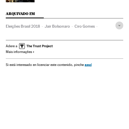
ARQUIVADO EM
Eleições Brasil 2018
Jair Bolsonaro
Ciro Gomes
Henrique Meirelles
Eleições Brasil
Geraldo Alckmin
Governadores
Brasil
Governos estaduais
Adere a
Mais informações
América do Sul
América Latina
Eleições
América
Administração Estado
Política
Administração pública
aquí
Si está interesado en licenciar este contenido, pinche