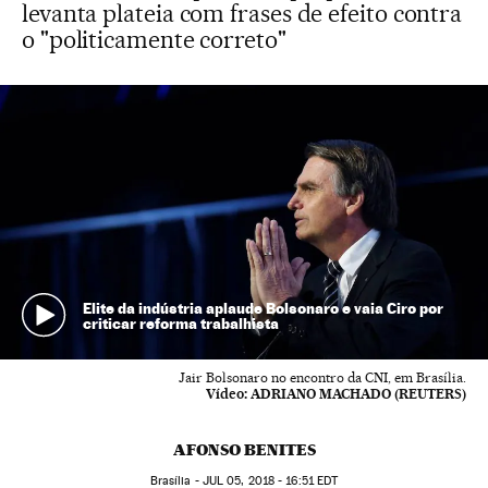
levanta plateia com frases de efeito contra
o "politicamente correto"
Elite da indústria aplaude Bolsonaro e vaia Ciro por
criticar reforma trabalhista
Jair Bolsonaro no encontro da CNI, em Brasília.
Vídeo:
ADRIANO MACHADO (REUTERS)
AFONSO BENITES
Brasília -
JUL
05, 2018 - 16:51
EDT