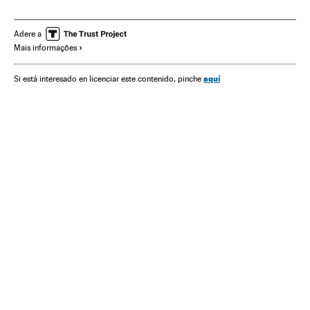
Corrupção
Justiça
Miami
Hugo Chávez
Extrema esquerda
Cabo Verde
Adere a
Mais informações
aquí
Si está interesado en licenciar este contenido, pinche