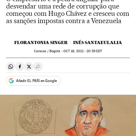
desvendar uma rede de corrupção que
começou com Hugo Chávez e cresceu com
as sanções impostas contra a Venezuela
FLORANTONIA SINGER
INÉS SANTAEULALIA
Caracas / Bogotá -
OCT
18, 2021 - 20:59
EDT
Compartir en Whatsapp
Compartir en Facebook
Compartir en Twitter
Desplegar Redes Sociales
Añadir EL PAÍS en Google