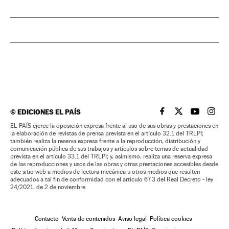
©
EDICIONES EL PAÍS
EL PAÍS BRASIL EN
EL PAÍS BRASI
EL PAÍS B
EL PA
EL PAÍS ejerce la oposición expresa frente al uso de sus obras y prestaciones en
la elaboración de revistas de prensa prevista en el artículo 32.1 del TRLPI;
también realiza la reserva expresa frente a la reproducción, distribución y
comunicación pública de sus trabajos y artículos sobre temas de actualidad
prevista en el artículo 33.1 del TRLPI; y, asimismo, realiza una reserva expresa
de las reproducciones y usos de las obras y otras prestaciones accesibles desde
este sitio web a medios de lectura mecánica u otros medios que resulten
adecuados a tal fin de conformidad con el artículo 67.3 del Real Decreto - ley
24/2021, de 2 de noviembre
Contacto
Venta de contenidos
Aviso legal
Política cookies