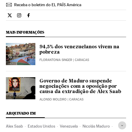
Receba o boletim do EL PAÍS América
Internacional El País Brasil en Twitter
Internacional El País Brasil en Instagram
Internacional El País Brasil en Facebook
MAIS INFORMAÇÕES
94,5% dos venezuelanos vivem na
pobreza
FLORANTONIA SINGER
| CARACAS
Governo de Maduro suspende
negociações com a oposição por
causa da extradição de Alex Saab
ALONSO MOLEIRO
| CARACAS
ARQUIVADO EM
Alex Saab
Estados Unidos
Venezuela
Nicolás Maduro