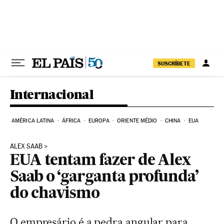
Pular para o conteúdo
SUSCRÍBETE
Internacional
AMÉRICA LATINA
ÁFRICA
EUROPA
ORIENTE MÉDIO
CHINA
EUA
ALEX SAAB
EUA tentam fazer de Alex
Saab o ‘garganta profunda’
do chavismo
O empresário é a pedra angular para