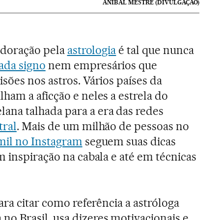
ANÍBAL MESTRE (DIVULGAÇÃO)
 adoração pela
astrologia
é tal que nunca
ada signo
nem empresários que
sões nos astros. Vários países da
ham a aficção e neles a estrela do
na talhada para a era das redes
tral
. Mais de um milhão de pessoas no
mil no Instagram
seguem suas dicas
m inspiração na cabala e até em técnicas
para citar como referência a astróloga
o Brasil, usa dizeres motivacionais e