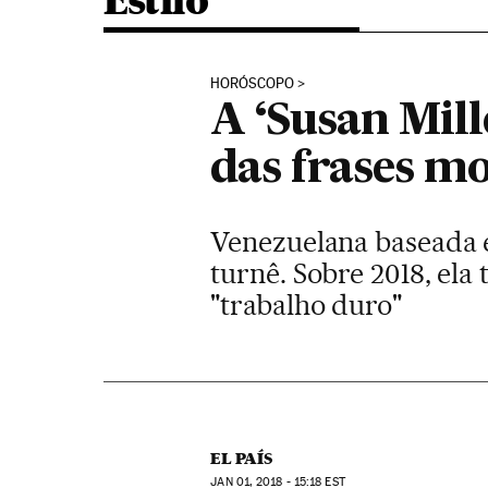
Estilo
HORÓSCOPO
A ‘Susan Mille
das frases mo
Venezuelana baseada 
turnê. Sobre 2018, ela
"trabalho duro"
EL PAÍS
JAN
01, 2018 - 15:18
EST