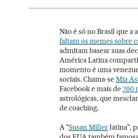
Não é só no Brasil que a
faltam os memes sobre c
admitam basear suas deci
América Latina compartil
momento é uma venezuela
sociais. Chama-se
Mia As
Facebook e mais de
700 
astrológicas, que mescla
de coaching.
A "
Susan Miller
latina", 
dos EUA também famosa n