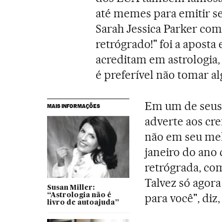
até memes para emitir s
Sarah Jessica Parker com
retrógrado!" foi a apost
acreditam em astrologia,
é preferível não tomar a
Em um de seus v
MAIS INFORMAÇÕES
adverte aos cre
não em seu me
janeiro do ano
retrógrada, co
Talvez só agora
Susan Miller:
para você", diz
“Astrologia não é
livro de autoajuda”