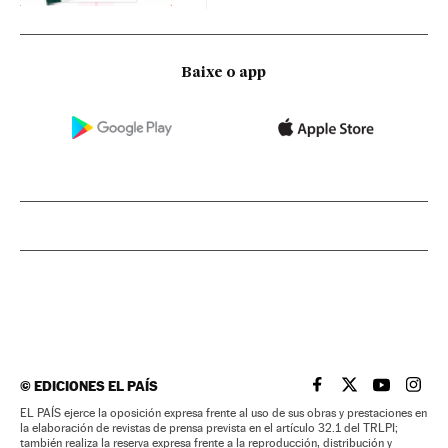
Baixe o app
©
EDICIONES EL PAÍS
EL PAÍS BRASIL EN
EL PAÍS BRASI
EL PAÍS B
EL PA
EL PAÍS ejerce la oposición expresa frente al uso de sus obras y prestaciones en
la elaboración de revistas de prensa prevista en el artículo 32.1 del TRLPI;
también realiza la reserva expresa frente a la reproducción, distribución y