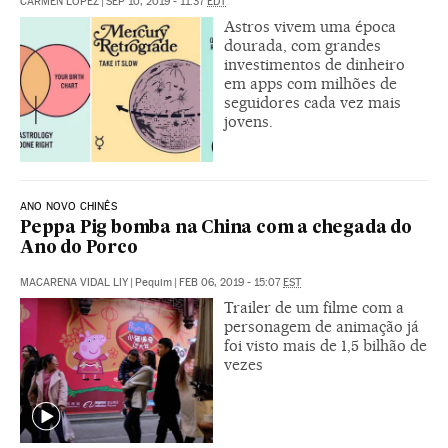
CARMEN LÓPEZ
|
SEP 10, 2019 - 11:37
EDT
Astros vivem uma época
dourada, com grandes
investimentos de dinheiro
em apps com milhões de
seguidores cada vez mais
jovens.
ANO NOVO CHINÊS
Peppa Pig bomba na China com a chegada do
Ano do Porco
MACARENA VIDAL LIY
|
Pequim
|
FEB 06, 2019 - 15:07
EST
Trailer de um filme com a
personagem de animação já
foi visto mais de 1,5 bilhão de
vezes