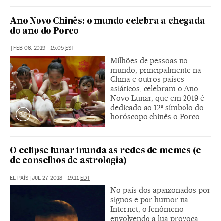
Ano Novo Chinês: o mundo celebra a chegada
do ano do Porco
|
FEB 06, 2019 - 15:05
EST
Milhões de pessoas no
mundo, principalmente na
China e outros países
asiáticos, celebram o Ano
Novo Lunar, que em 2019 é
dedicado ao 12º símbolo do
horóscopo chinês o Porco
O eclipse lunar inunda as redes de memes (e
de conselhos de astrologia)
EL PAÍS
|
JUL 27, 2018 - 19:11
EDT
No país dos apaixonados por
signos e por humor na
Internet, o fenômeno
envolvendo a lua provoca