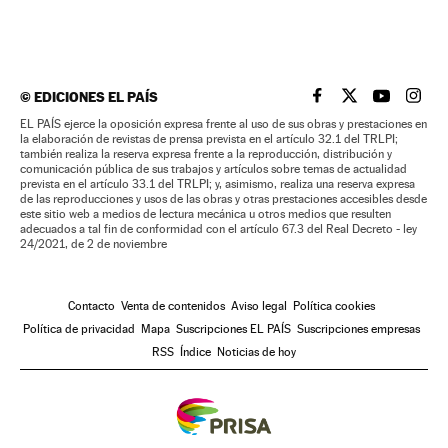
©
EDICIONES EL PAÍS
EL PAÍS BRASIL EN
EL PAÍS BRASI
EL PAÍS B
EL PA
EL PAÍS ejerce la oposición expresa frente al uso de sus obras y prestaciones en
la elaboración de revistas de prensa prevista en el artículo 32.1 del TRLPI;
también realiza la reserva expresa frente a la reproducción, distribución y
comunicación pública de sus trabajos y artículos sobre temas de actualidad
prevista en el artículo 33.1 del TRLPI; y, asimismo, realiza una reserva expresa
de las reproducciones y usos de las obras y otras prestaciones accesibles desde
este sitio web a medios de lectura mecánica u otros medios que resulten
adecuados a tal fin de conformidad con el artículo 67.3 del Real Decreto - ley
24/2021, de 2 de noviembre
Contacto
Venta de contenidos
Aviso legal
Política cookies
Política de privacidad
Mapa
Suscripciones EL PAÍS
Suscripciones empresas
RSS
Índice
Noticias de hoy