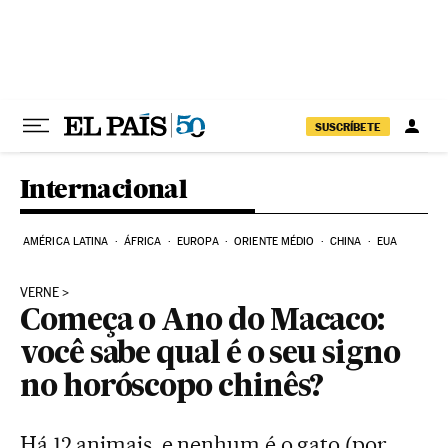
Pular para o conteúdo
SUSCRÍBETE
Internacional
AMÉRICA LATINA
ÁFRICA
EUROPA
ORIENTE MÉDIO
CHINA
EUA
VERNE
Começa o Ano do Macaco:
você sabe qual é o seu signo
no horóscopo chinês?
Há 12 animais, e nenhum é o gato (por