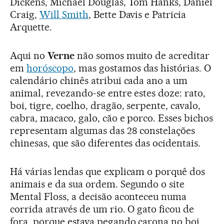
Dickens, Michael Douglas, Tom Hanks, Daniel
Craig,
Will Smith
, Bette Davis e Patricia
Arquette.
Aqui no
Verne
não somos muito de acreditar
em
horóscopo
, mas gostamos das histórias. O
calendário chinês atribui cada ano a um
animal, revezando-se entre estes doze: rato,
boi, tigre, coelho, dragão, serpente, cavalo,
cabra, macaco, galo, cão e porco. Esses bichos
representam algumas das 28 constelações
chinesas, que são diferentes das ocidentais.
Há várias lendas que explicam o porquê dos
animais e da sua ordem. Segundo o site
Mental Floss, a decisão aconteceu numa
corrida através de um rio. O gato ficou de
fora, porque estava pegando carona no boi,