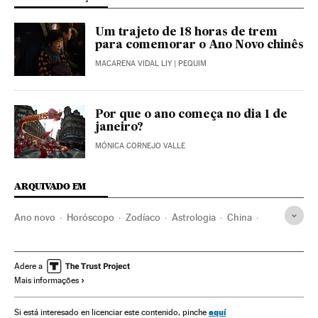
Um trajeto de 18 horas de trem
para comemorar o Ano Novo chinês
MACARENA VIDAL LIY
| PEQUIM
Por que o ano começa no dia 1 de
janeiro?
MÓNICA CORNEJO VALLE
ARQUIVADO EM
Ano novo
Horóscopo
Zodíaco
Astrologia
China
Festas
Ásia
Verne
Ocio y Cultura
Adere a
Mais informações
aquí
Si está interesado en licenciar este contenido, pinche