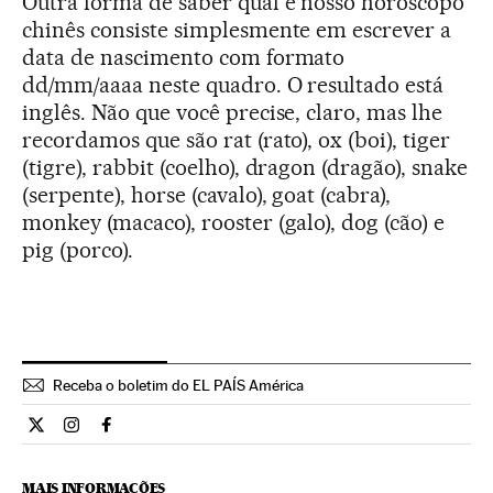
Outra forma de saber qual é nosso horóscopo
chinês consiste simplesmente em escrever a
data de nascimento com formato
dd/mm/aaaa neste quadro. O resultado está
inglês. Não que você precise, claro, mas lhe
recordamos que são rat (rato), ox (boi), tiger
(tigre), rabbit (coelho), dragon (dragão), snake
(serpente), horse (cavalo), goat (cabra),
monkey (macaco), rooster (galo), dog (cão) e
pig (porco).
Receba o boletim do EL PAÍS América
Internacional El País Brasil en Twitter
Internacional El País Brasil en Instagram
Internacional El País Brasil en Facebook
MAIS INFORMAÇÕES