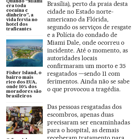
Quando “Miami
Brasília), perto da praia desta
era toda
cidade no Estado norte-
cocaína e
dinheiro”, a
americano da Flórida,
vida fervia no
hotel dos
segundo os serviços de resgate
traficantes
e a Polícia do condado de
Miami Dale, onde ocorreu o
incidente. Até o momento, as
autoridades locais
confirmaram um morto e 35
resgatados —sendo 11 com
Fisher Island, o
bairro mais
ferimentos. Ainda não se sabe
rico dos EUA,
onde 10% dos
o que provocou a tragédia.
moradores são
brasileiros
Das pessoas resgatadas dos
escombros, apenas duas
precisaram ser encaminhadas
para o hospital, as demais
receberam tratamento para