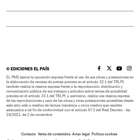
©
EDICIONES EL PAÍS
EL PAÍS BRASIL EN
EL PAÍS BRASI
EL PAÍS B
EL PA
EL PAÍS ejerce la oposición expresa frente al uso de sus obras y prestaciones en
la elaboración de revistas de prensa prevista en el artículo 32.1 del TRLPI;
también realiza la reserva expresa frente a la reproducción, distribución y
comunicación pública de sus trabajos y artículos sobre temas de actualidad
prevista en el artículo 33.1 del TRLPI; y, asimismo, realiza una reserva expresa
de las reproducciones y usos de las obras y otras prestaciones accesibles desde
este sitio web a medios de lectura mecánica u otros medios que resulten
adecuados a tal fin de conformidad con el artículo 67.3 del Real Decreto - ley
24/2021, de 2 de noviembre
Contacto
Venta de contenidos
Aviso legal
Política cookies