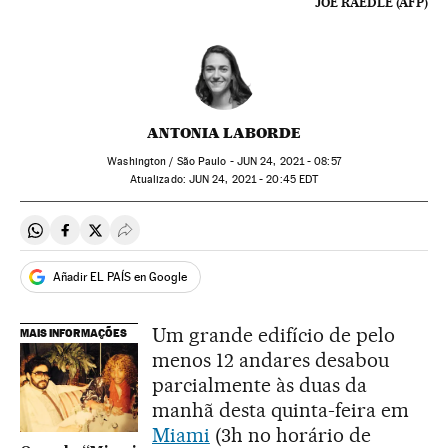
JOE RAEDLE (AFP)
ANTONIA LABORDE
Washington / São Paulo -
JUN
24, 2021 - 08:57
atualizado:
JUN
24, 2021 - 20:45
EDT
Compartir en Whatsapp
Compartir en Facebook
Compartir en Twitter
Desplegar Redes Sociales
Añadir EL PAÍS en Google
Um grande edifício de pelo
MAIS INFORMAÇÕES
menos 12 andares desabou
parcialmente às duas da
manhã desta quinta-feira em
Miami
(3h no horário de